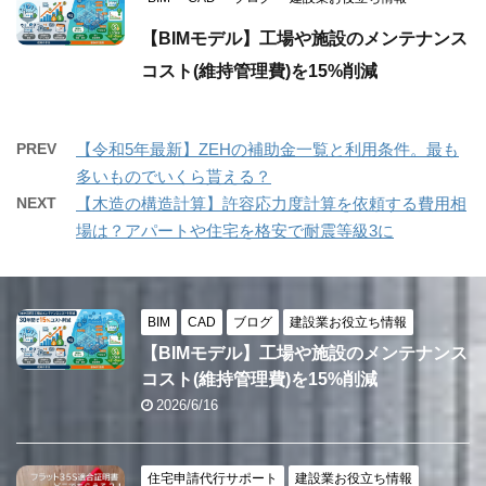
【BIMモデル】工場や施設のメンテナンス
コスト(維持管理費)を15%削減
PREV
【令和5年最新】ZEHの補助金一覧と利用条件。最も
多いものでいくら貰える？
NEXT
【木造の構造計算】許容応力度計算を依頼する費用相
場は？アパートや住宅を格安で耐震等級3に
BIM
CAD
ブログ
建設業お役立ち情報
【BIMモデル】工場や施設のメンテナンス
コスト(維持管理費)を15%削減
2026/6/16
住宅申請代行サポート
建設業お役立ち情報