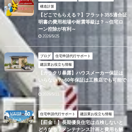
構造計算
【どこでもらえる？】フラット35S適合証
明書の費用相場や耐震等級は？～住宅ロ
ーン控除が有利～
2026/5/25
ブログ
住宅申請代行サポート
建設業お役立ち情報
【カラクリ暴露】ハウスメーカー保証は
いらない？~60年保証は工務店でも可能で
す~
2026/5/11
住宅申請代行サポート
建設業お役立ち情報
【罰金！】長期優良住宅は点検しないと
どうなる？メンテナンス計画と費用も解