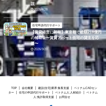
説
2026/4/28
住宅申請代行サポート
【賃貸経営に朗報】東京都で総額218億円
の補助金〜賃貸アパート住宅の貸主を応
援〜
2026/3/20
TOP
会社概要
建設(住宅)業界:集客支援
ベトナムCADセン
ター
住宅の申請代行サポート
ベトナム人:人材紹介
ベトナム
人:免許取得支援
お問合せ