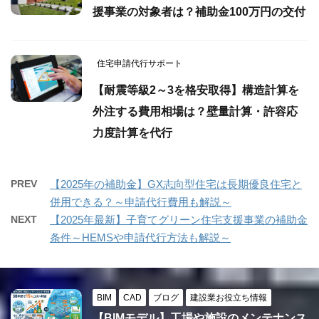
援事業の対象者は？補助金100万円の交付
住宅申請代行サポート
【耐震等級2～3を格安取得】構造計算を
外注する費用相場は？壁量計算・許容応
力度計算を代行
PREV
【2025年の補助金】GX志向型住宅は長期優良住宅と
併用できる？～申請代行費用も解説～
NEXT
【2025年最新】子育てグリーン住宅支援事業の補助金
条件～HEMSや申請代行方法も解説～
BIM
CAD
ブログ
建設業お役立ち情報
【BIMモデル】工場や施設のメンテナンス