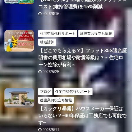
コスト(維持管理費)を15%削減
2026/6/16
住宅申請代行サポート
建設業お役立ち情報
構造計算
【どこでもらえる？】フラット35S適合証
明書の費用相場や耐震等級は？～住宅ロ
ーン控除が有利～
2026/5/25
ブログ
住宅申請代行サポート
建設業お役立ち情報
【カラクリ暴露】ハウスメーカー保証は
いらない？~60年保証は工務店でも可能で
す~
2026/5/11