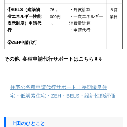
①BELS（建築物
・外皮計算
76，
５営
省エネルギー性能
・一次エネルギー
000円
業日
表示制度）申請代
消費量計算
～
行
・申請代行
②ZEH申請代行
その他 各種申請代行サポートはこちら⇓⇓
住宅の各種申請代行サポート｜長期優良住
宅・低炭素住宅・ZEH・BELS・設計性能評価
上田のひとこと