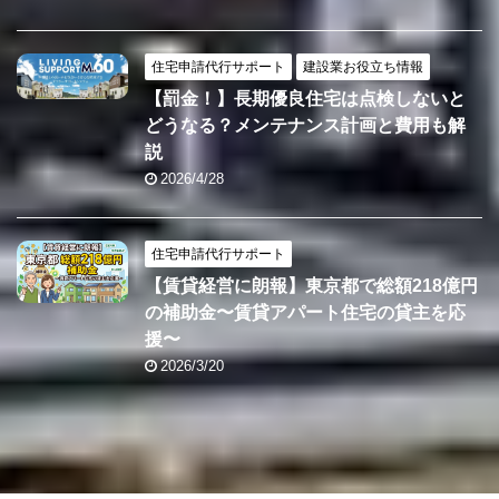
住宅申請代行サポート
建設業お役立ち情報
【罰金！】長期優良住宅は点検しないと
どうなる？メンテナンス計画と費用も解
説
2026/4/28
住宅申請代行サポート
【賃貸経営に朗報】東京都で総額218億円
の補助金〜賃貸アパート住宅の貸主を応
援〜
2026/3/20