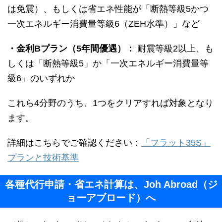
は免震）、もしくは省エネ性能が「断熱等級5かつ
一次エネルギー消費量等級6（ZEH水準）」など
・金利Bプラン（5年間優遇）：
耐震等級2以上、も
しくは「断熱等級5」か「一次エネルギー消費量等
級6」のいずれか
これら4分野のうち、1つをクリアすれば対象となり
ます。
詳細はこちらでご確認ください：
「フラット35S」
プランと技術基準
各種代行申請・省エネ計算は、Joh Abroad（ジ
ョーアブロード）へ