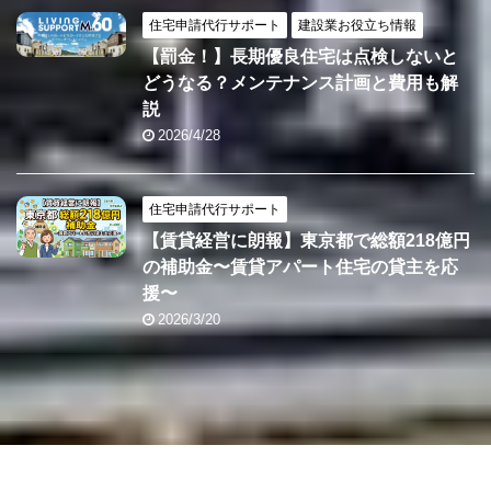
住宅申請代行サポート
建設業お役立ち情報
【罰金！】長期優良住宅は点検しないと
どうなる？メンテナンス計画と費用も解
説
2026/4/28
住宅申請代行サポート
【賃貸経営に朗報】東京都で総額218億円
の補助金〜賃貸アパート住宅の貸主を応
援〜
2026/3/20