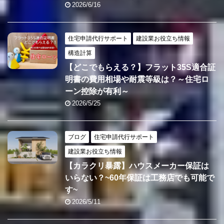
2026/6/16
住宅申請代行サポート
建設業お役立ち情報
構造計算
【どこでもらえる？】フラット35S適合証
明書の費用相場や耐震等級は？～住宅ロ
ーン控除が有利～
2026/5/25
ブログ
住宅申請代行サポート
建設業お役立ち情報
【カラクリ暴露】ハウスメーカー保証は
いらない？~60年保証は工務店でも可能で
す~
2026/5/11