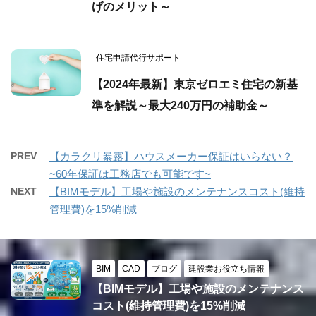
げのメリット～
住宅申請代行サポート
【2024年最新】東京ゼロエミ住宅の新基
準を解説～最大240万円の補助金～
PREV
【カラクリ暴露】ハウスメーカー保証はいらない？
~60年保証は工務店でも可能です~
NEXT
【BIMモデル】工場や施設のメンテナンスコスト(維持
管理費)を15%削減
BIM
CAD
ブログ
建設業お役立ち情報
【BIMモデル】工場や施設のメンテナンス
コスト(維持管理費)を15%削減