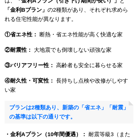
は、
「金利Aプラン（引き下げ期間が長い）」
と
「金利Bプラン」
の2種類があり、それぞれ求めら
れる住宅性能が異なります。
①省エネ性：
断熱・省エネ性能が高く快適な家
②耐震性：
大地震でも倒壊しない頑強な家
③バリアフリー性：
高齢者も安全に暮らせる家
④耐久性・可変性：
長持ちし点検や改修がしやす
い家
プランは2種類あり、新築の「省エネ」「耐震」
の基準は以下の通りです。
・金利Aプラン（10年間優遇）：
耐震等級3（また