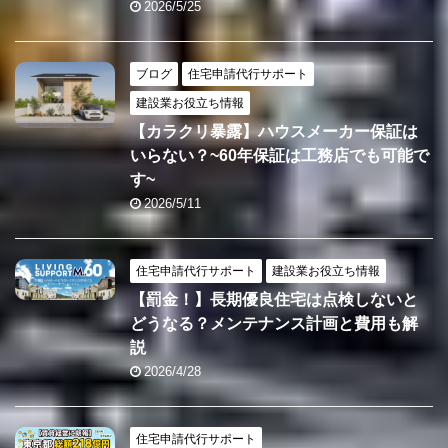
2026/5/25
ブログ
住宅申請代行サポート
建設業お役立ち情報
【カラクリ暴露】ハウスメーカー保証は
いらない？~60年保証は工務店でも可能で
す~
2026/5/11
住宅申請代行サポート
建設業お役立ち情報
【罰金！】長期優良住宅は点検しないと
どうなる？メンテナンス計画と費用も解
説
2026/4/28
住宅申請代行サポート