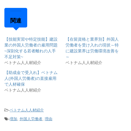
関連
【技能実習や特定技能】建設
【在留資格と業界別】外国人
業の外国人労働者の雇用問題
労働者を受け入れの現状～特
~深刻化する若者離れの人手
に建設業界は労働環境改善を
不足対策~
～
ベトナム人人材紹介
ベトナム人人材紹介
【助成金で受入れ】ベトナム
人(外国人労働者)の直接雇用
で人材確保
ベトナム人人材紹介
-
ベトナム人人材紹介
-
増加
,
外国人労働者
,
理由