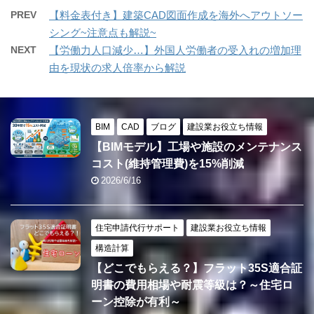
PREV
【料金表付き】建築CAD図面作成を海外へアウトソー
シング~注意点も解説~
NEXT
【労働力人口減少…】外国人労働者の受入れの増加理
由を現状の求人倍率から解説
BIM
CAD
ブログ
建設業お役立ち情報
【BIMモデル】工場や施設のメンテナンス
コスト(維持管理費)を15%削減
2026/6/16
住宅申請代行サポート
建設業お役立ち情報
構造計算
【どこでもらえる？】フラット35S適合証
明書の費用相場や耐震等級は？～住宅ロ
ーン控除が有利～