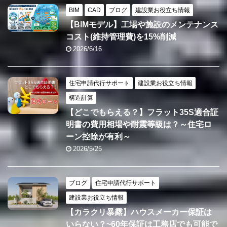
BIM
CAD
ブログ
建設業お役立ち情報
【BIMモデル】工場や施設のメンテナンス
コスト(維持管理費)を15%削減
2026/6/16
住宅申請代行サポート
建設業お役立ち情報
構造計算
【どこでもらえる？】フラット35S適合証
明書の費用相場や耐震等級は？～住宅ロ
ーン控除が有利～
2026/5/25
ブログ
住宅申請代行サポート
建設業お役立ち情報
【カラクリ暴露】ハウスメーカー保証は
いらない？~60年保証は工務店でも可能で