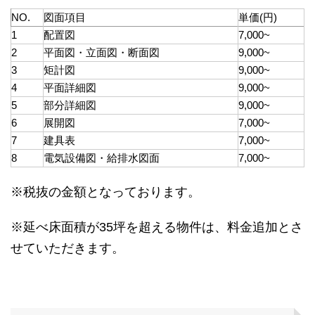
NO.
図面項目
単価(円)
1
配置図
7,000~
2
平面図・立面図・断面図
9,000~
3
矩計図
9,000~
4
平面詳細図
9,000~
5
部分詳細図
9,000~
6
展開図
7,000~
7
建具表
7,000~
8
電気設備図・給排水図面
7,000~
※税抜の金額となっております。
※延べ床面積が35坪を超える物件は、料金追加とさ
せていただきます。