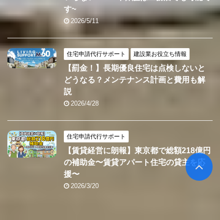
す~
2026/5/11
住宅申請代行サポート
建設業お役立ち情報
【罰金！】長期優良住宅は点検しないと
どうなる？メンテナンス計画と費用も解
説
2026/4/28
住宅申請代行サポート
【賃貸経営に朗報】東京都で総額218億円
の補助金〜賃貸アパート住宅の貸主を応
援〜
2026/3/20