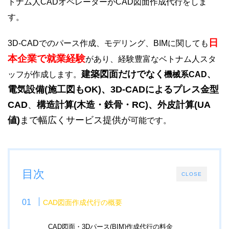
トナム人CADオペレーターがCAD図面作成代行をしま
す。
日
3D-CADでのパース作成、モデリング、BIMに関しても
本企業で就業経験
があり、経験豊富なベトナム人スタ
建築図面だけでなく
ッフが作成します。
機械系CAD、
電気設備(施工図もOK)、3D-CADによるプレス金型
CAD
、
構造計算(木造・鉄骨・RC)、外皮計算(UA
値)
まで幅広くサービス提供が
可能です。
目次
CLOSE
CAD図面作成代行の概要
CAD図面・3Dパース(BIM)作成代行の料金