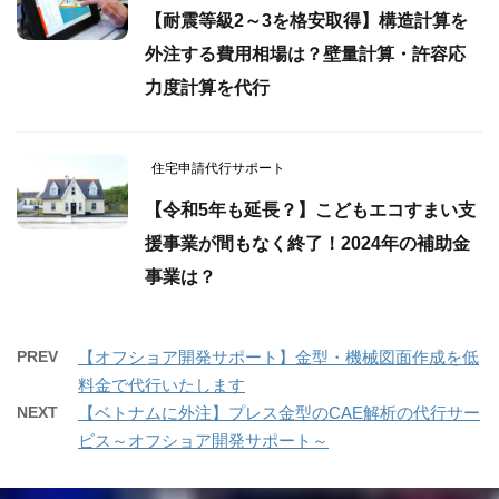
【耐震等級2～3を格安取得】構造計算を
外注する費用相場は？壁量計算・許容応
力度計算を代行
住宅申請代行サポート
【令和5年も延長？】こどもエコすまい支
援事業が間もなく終了！2024年の補助金
事業は？
PREV
【オフショア開発サポート】金型・機械図面作成を低
料金で代行いたします
NEXT
【ベトナムに外注】プレス金型のCAE解析の代行サー
ビス～オフショア開発サポート～