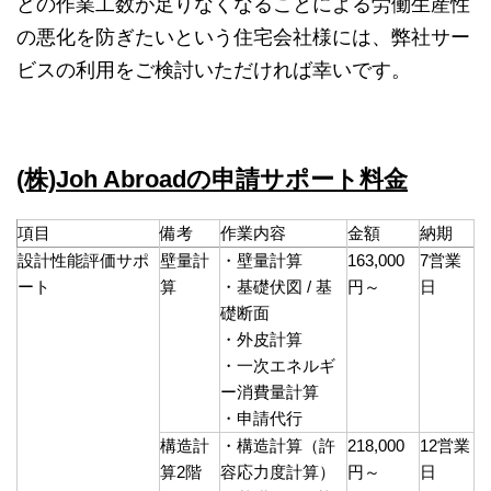
どの作業工数が足りなくなることによる労働生産性
の悪化を防ぎたいという住宅会社様には、弊社サー
ビスの利用をご検討いただければ幸いです。
(株)Joh Abroadの申請サポート料金
項目
備考
作業内容
金額
納期
設計性能評価サポ
壁量計
・壁量計算
163,000
7営業
ート
算
・基礎伏図 / 基
円～
日
礎断面
・外皮計算
・一次エネルギ
ー消費量計算
・申請代行
構造計
・構造計算（許
218,000
12営業
算2階
容応力度計算）
円～
日