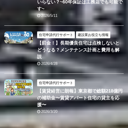
いらない？~60年保証は工務店でも可能で
す~
2026/5/11
住宅申請代行サポート
建設業お役立ち情報
【罰金！】長期優良住宅は点検しないと
どうなる？メンテナンス計画と費用も解
説
2026/4/28
住宅申請代行サポート
【賃貸経営に朗報】東京都で総額218億円
の補助金〜賃貸アパート住宅の貸主を応
援〜
2026/3/20