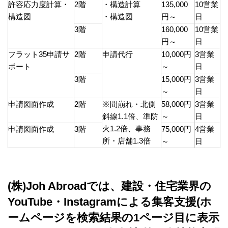
許容応力度計算・
2階
・構造計算
135,000
10営業
構造図
・構造図
円～
日
3階
160,000
10営業
円～
日
フラット35申請サ
2階
申請代行
10,000円
3営業
ポート
～
日
3階
15,000円
3営業
～
日
申請図面作成
2階
※間崩れ・北側
58,000円
3営業
斜線1.1倍、準防
～
日
火1.2倍、事務
申請図面作成
3階
75,000円
4営業
所・店舗1.3倍
～
日
(株)Joh Abroadでは、建設・住宅業界の
YouTube・Instagramによる集客支援(ホ
ームページを検索結果の1ページ目に表示