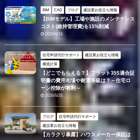
BIM
CAD
ブログ
建設業お役立ち情報
【BIMモデル】工場や施設のメンテナンス
コスト(維持管理費)を15%削減
2026/6/16
住宅申請代行サポート
建設業お役立ち情報
構造計算
【どこでもらえる？】フラット35S適合証
明書の費用相場や耐震等級は？～住宅ロ
ーン控除が有利～
2026/5/25
ブログ
住宅申請代行サポート
建設業お役立ち情報
【カラクリ暴露】ハウスメーカー保証は