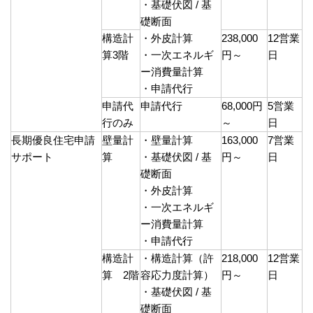
・基礎伏図 / 基
礎断面
構造計
・外皮計算
238,000
12営業
算3階
・一次エネルギ
円～
日
ー消費量計算
・申請代行
申請代
申請代行
68,000円
5営業
行のみ
～
日
長期優良住宅申請
壁量計
・壁量計算
163,000
7営業
サポート
算
・基礎伏図 / 基
円～
日
礎断面
・外皮計算
・一次エネルギ
ー消費量計算
・申請代行
構造計
・構造計算（許
218,000
12営業
算 2階
容応力度計算）
円～
日
・基礎伏図 / 基
礎断面