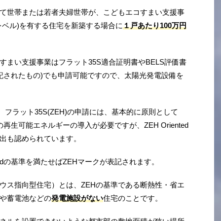
て世帯または若者夫婦世帯が、こどもエコすまい支援事
レベル)を有する住宅を新築する場合に
１戸あたり100万円
まい支援事業はフラット35S適合証明書やBELS評価書
が表記されたもの)でも申請可能ですので、太陽光発電設備を
フラット35S(ZEH)の申請には、基本的に原則として
生可能エネルギーの導入が必要ですが、ZEH Oriented
出も認められています。
entedの基準を満たせばZEHマークが表記されます。
ギー・ハウス指向型住宅）とは、ZEHの基準である断熱性・省エ
や蓄電池などの
発電施設がない
住宅のことです。