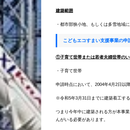
建築範囲
・都市部狭小地、もしくは多雪地域に
こどもエコすまい支援事業の申
①子育て世帯または若者夫婦世帯のい
・子育て世帯
申請時点において、2004年4月2日以
※令和5年3月31日までに建築着工​す
つまり今年中に建築される方が本事業を
んがいる必要があります。