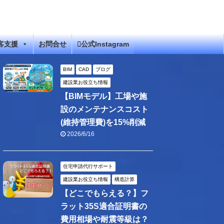
客支援
お問合せ
公式Instagram
BIM
CAD
ブログ
建設業お役立ち情報
【BIMモデル】工場や施
設のメンテナンスコスト
(維持管理費)を15%削減
2026/6/16
住宅申請代行サポート
建設業お役立ち情報
構造計算
【どこでもらえる？】フ
ラット35S適合証明書の
費用相場や耐震等級は？