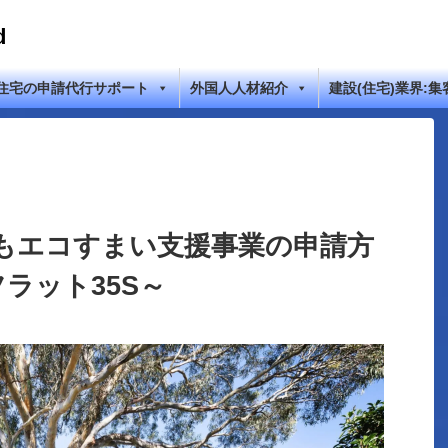
d
住宅の申請代行サポート
外国人人材紹介
建設(住宅)業界:集
もエコすまい支援事業の申請方
フラット35S～