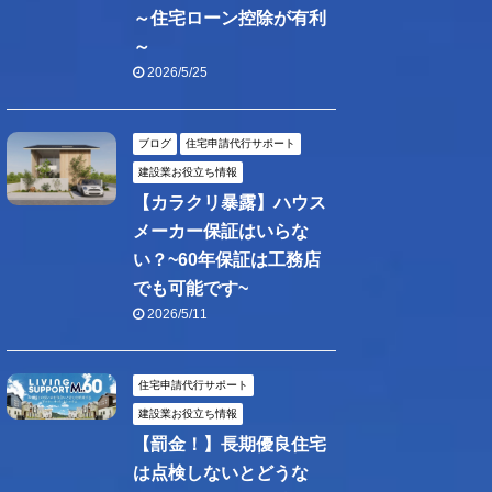
～住宅ローン控除が有利
～
2026/5/25
ブログ
住宅申請代行サポート
建設業お役立ち情報
【カラクリ暴露】ハウス
メーカー保証はいらな
い？~60年保証は工務店
でも可能です~
2026/5/11
住宅申請代行サポート
建設業お役立ち情報
【罰金！】長期優良住宅
は点検しないとどうな