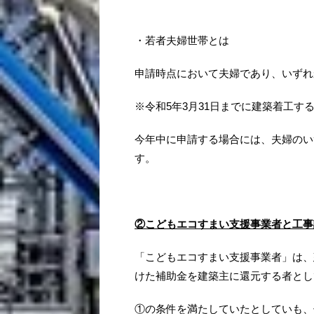
・若者夫婦世帯とは
申請時点において夫婦であり、いずれか
※令和5年3月31日までに建築着工​す
今年中に申請する場合には、夫婦のいず
す。
②こどもエコすまい支援事業者と工事
「こどもエコすまい支援事業者」は、
けた補助金を建築主​​に還元する者
①の条件を満たしていたとしていも、