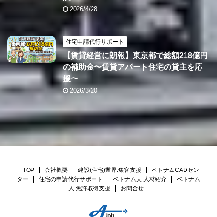
2026/4/28
住宅申請代行サポート
【賃貸経営に朗報】東京都で総額218億円
の補助金〜賃貸アパート住宅の貸主を応
援〜
2026/3/20
TOP
会社概要
建設(住宅)業界:集客支援
ベトナムCADセン
ター
住宅の申請代行サポート
ベトナム人:人材紹介
ベトナム
人:免許取得支援
お問合せ