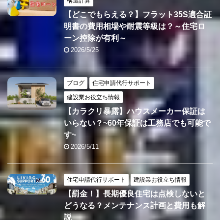
構造計算
【どこでもらえる？】フラット35S適合証
明書の費用相場や耐震等級は？～住宅ロ
ーン控除が有利～
2026/5/25
ブログ
住宅申請代行サポート
建設業お役立ち情報
【カラクリ暴露】ハウスメーカー保証は
いらない？~60年保証は工務店でも可能で
す~
2026/5/11
住宅申請代行サポート
建設業お役立ち情報
【罰金！】長期優良住宅は点検しないと
どうなる？メンテナンス計画と費用も解
説