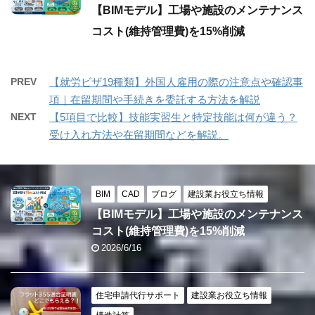
【BIMモデル】工場や施設のメンテナンス
コスト(維持管理費)を15%削減
PREV
【就労ビザ19種類】外国人雇用の際の注意点や確認事
項｜在留期間や手続きを委託する方法を解説
NEXT
【5項目で比較】技能実習生と特定技能は何が違う？
受け入れ方法や在留期間などを解説。
BIM
CAD
ブログ
建設業お役立ち情報
【BIMモデル】工場や施設のメンテナンス
コスト(維持管理費)を15%削減
2026/6/16
住宅申請代行サポート
建設業お役立ち情報