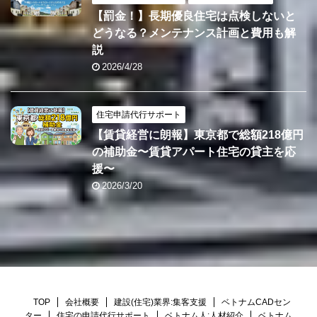
【罰金！】長期優良住宅は点検しないと
どうなる？メンテナンス計画と費用も解
説
2026/4/28
住宅申請代行サポート
【賃貸経営に朗報】東京都で総額218億円
の補助金〜賃貸アパート住宅の貸主を応
援〜
2026/3/20
TOP
会社概要
建設(住宅)業界:集客支援
ベトナムCADセン
ター
住宅の申請代行サポート
ベトナム人:人材紹介
ベトナム