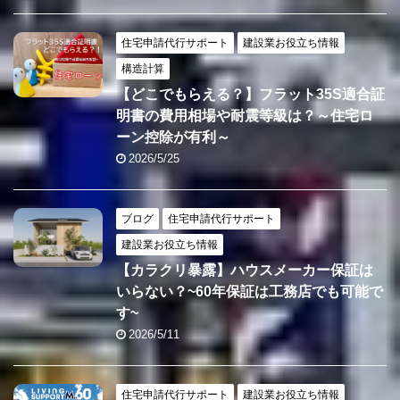
住宅申請代行サポート
建設業お役立ち情報
構造計算
【どこでもらえる？】フラット35S適合証
明書の費用相場や耐震等級は？～住宅ロ
ーン控除が有利～
2026/5/25
ブログ
住宅申請代行サポート
建設業お役立ち情報
【カラクリ暴露】ハウスメーカー保証は
いらない？~60年保証は工務店でも可能で
す~
2026/5/11
住宅申請代行サポート
建設業お役立ち情報