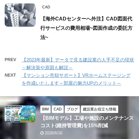
CAD
【海外CADセンターへ外注】CAD図面代
行サービスの費用相場~図面作成の委託方
法~
PREV
【2023年最新】データで見る建設業の人手不足の現状
～解決策や原因も解説～
NEXT
【マンション売却サポート】VRホームステージング
を作成いたします～部屋の魅力UPのメリット～
BIM
CAD
ブログ
建設業お役立ち情報
【BIMモデル】工場や施設のメンテナンス
コスト(維持管理費)を15%削減
2026/6/16