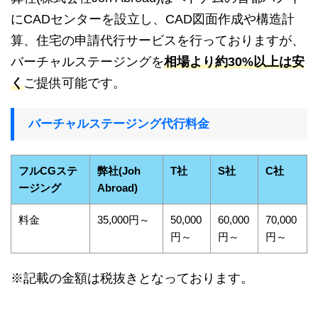
にCADセンターを設立し、CAD図面作成や構造計
算、住宅の申請代行サービスを行っておりますが、
バーチャルステージングを
相場より約30%以上は安
く
ご提供可能です。
バーチャルステージング代行料金
フルCGステ
弊社(Joh
T社
S社
C社
ージング
Abroad)
料金
35,000円～
50,000
60,000
70,000
円～
円～
円～
※記載の金額は税抜きとなっております。