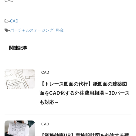
CAD
-
CAD
-
バーチャルステージング
,
料金
関連記事
CAD
【トレース図面の代行】紙図面の建築図
面をCAD化する外注費用相場～3Dパース
も対応～
CAD
【業務効率UP】実施設計図を外注する費