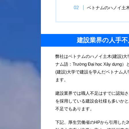
ベトナムのハノイ土木
建設業界の人手不
弊社はベトナムのハノイ土木(建設)大学（英語名：Na
ナム語：Trường Đại học Xâ
(建設)大学で建設を学んだベトナム
ます。
建設業界では職人不足はすでに認知さ
を採用している建設会社様も多いかと
不足でもあります。
下記、厚生労働省のHPから引用した2