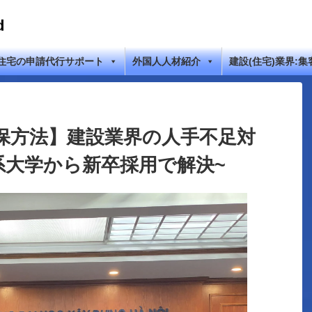
d
住宅の申請代行サポート
外国人人材紹介
建設(住宅)業界:集
保方法】建設業界の人手不足対
系大学から新卒採用で解決~