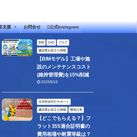
客支援
お問合せ
公式Instagram
BIM
CAD
ブログ
建設業お役立ち情報
【BIMモデル】工場や施
設のメンテナンスコスト
(維持管理費)を15%削減
2026/6/16
住宅申請代行サポート
建設業お役立ち情報
構造計算
【どこでもらえる？】フ
ラット35S適合証明書の
費用相場や耐震等級は？