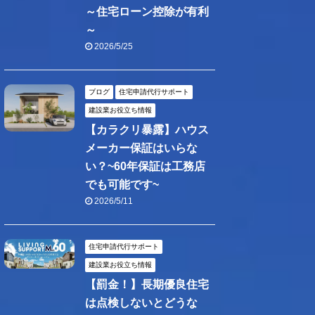
～住宅ローン控除が有利
～
2026/5/25
ブログ
住宅申請代行サポート
建設業お役立ち情報
【カラクリ暴露】ハウス
メーカー保証はいらな
い？~60年保証は工務店
でも可能です~
2026/5/11
住宅申請代行サポート
建設業お役立ち情報
【罰金！】長期優良住宅
は点検しないとどうな