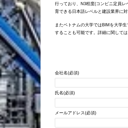
ハノイ土木大学は1966年に設立され、
ている、ベトナム建設系トップの大学
ハノイ土木(建設)大学では日常の授業
実践的なIT講座250時間、就職が決ま
行っており、N3程度(コンビニ定員
育できる日本語レベルと建設業界に対
またベトナムの大学ではBIMを大学生
することも可能です。詳細に関しては