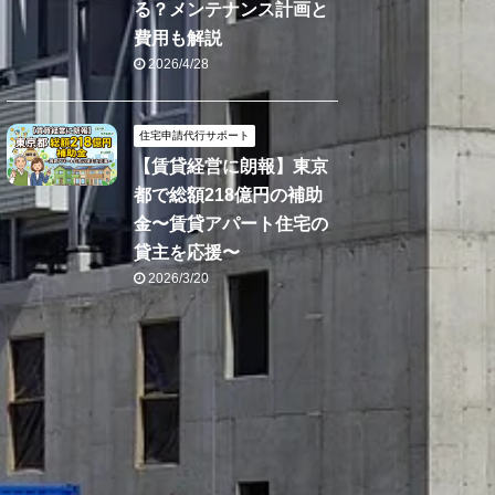
る？メンテナンス計画と
費用も解説
2026/4/28
住宅申請代行サポート
【賃貸経営に朗報】東京
都で総額218億円の補助
金〜賃貸アパート住宅の
貸主を応援〜
2026/3/20