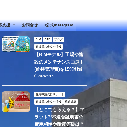
客支援
お問合せ
公式Instagram
BIM
CAD
ブログ
建設業お役立ち情報
【BIMモデル】工場や施
設のメンテナンスコスト
(維持管理費)を15%削減
2026/6/16
住宅申請代行サポート
建設業お役立ち情報
構造計算
【どこでもらえる？】フ
ラット35S適合証明書の
費用相場や耐震等級は？