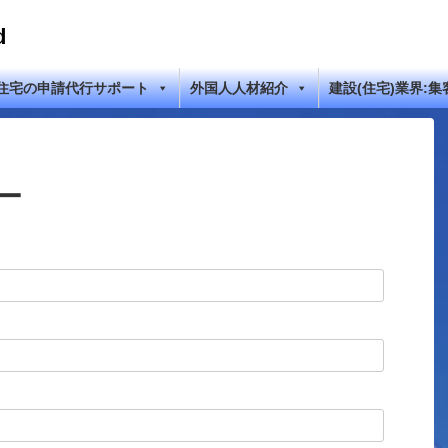
d
住宅の申請代行サポート
外国人人材紹介
建設(住宅)業界:集
ー