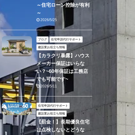
～住宅ローン控除が有利
～
2026/5/25
ブログ
住宅申請代行サポート
建設業お役立ち情報
【カラクリ暴露】ハウス
メーカー保証はいらな
い？~60年保証は工務店
でも可能です~
2026/5/11
住宅申請代行サポート
建設業お役立ち情報
【罰金！】長期優良住宅
は点検しないとどうな