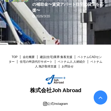
の補助金〜賃貸アパート住宅の貸主を応
援〜
2026/3/20
TOP
会社概要
建設(住宅)業界:集客支援
ベトナムCADセン
ター
住宅の申請代行サポート
ベトナム人:人材紹介
ベトナム
人:免許取得支援
お問合せ
株式会社Joh Abroad
公式Instagram