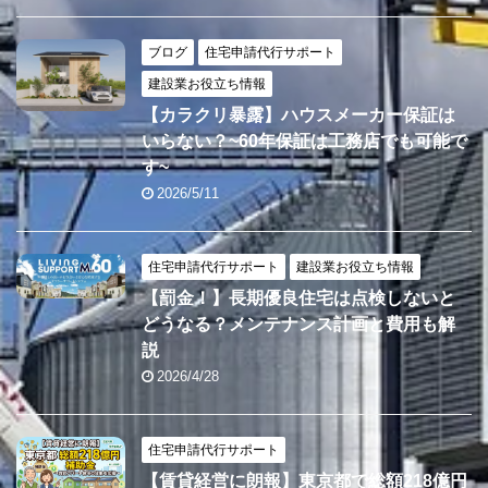
ブログ
住宅申請代行サポート
建設業お役立ち情報
【カラクリ暴露】ハウスメーカー保証は
いらない？~60年保証は工務店でも可能で
す~
2026/5/11
住宅申請代行サポート
建設業お役立ち情報
【罰金！】長期優良住宅は点検しないと
どうなる？メンテナンス計画と費用も解
説
2026/4/28
住宅申請代行サポート
【賃貸経営に朗報】東京都で総額218億円