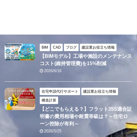
BIM
CAD
ブログ
建設業お役立ち情報
【BIMモデル】工場や施設のメンテナンス
コスト(維持管理費)を15%削減
2026/6/16
住宅申請代行サポート
建設業お役立ち情報
構造計算
【どこでもらえる？】フラット35S適合証
明書の費用相場や耐震等級は？～住宅ロ
ーン控除が有利～
2026/5/25