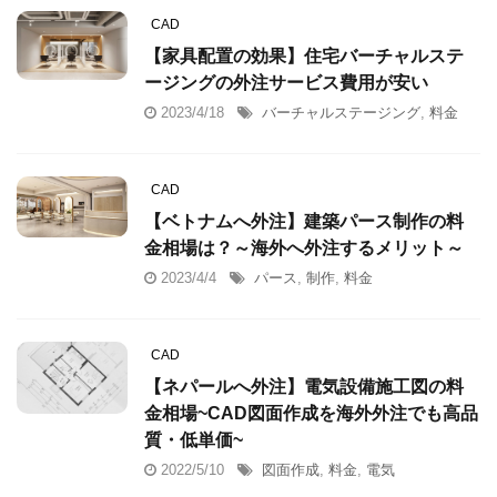
CAD
【家具配置の効果】住宅バーチャルステ
ージングの外注サービス費用が安い
2023/4/18
バーチャルステージング
,
料金
CAD
【ベトナムへ外注】建築パース制作の料
金相場は？～海外へ外注するメリット～
2023/4/4
パース
,
制作
,
料金
CAD
【ネパールへ外注】電気設備施工図の料
金相場~CAD図面作成を海外外注でも高品
質・低単価~
2022/5/10
図面作成
,
料金
,
電気