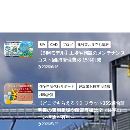
BIM
CAD
ブログ
建設業お役立ち情報
【BIMモデル】工場や施設のメンテナンス
コスト(維持管理費)を15%削減
2026/6/16
住宅申請代行サポート
建設業お役立ち情報
構造計算
【どこでもらえる？】フラット35S適合証
明書の費用相場や耐震等級は？～住宅ロ
ーン控除が有利～
2026/5/25