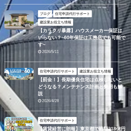
ブログ
住宅申請代行サポート
建設業お役立ち情報
【カラクリ暴露】ハウスメーカー保証は
いらない？~60年保証は工務店でも可能で
す~
2026/5/11
住宅申請代行サポート
建設業お役立ち情報
【罰金！】長期優良住宅は点検しないと
どうなる？メンテナンス計画と費用も解
説
2026/4/28
住宅申請代行サポート
【賃貸経営に朗報】東京都で総額218億円