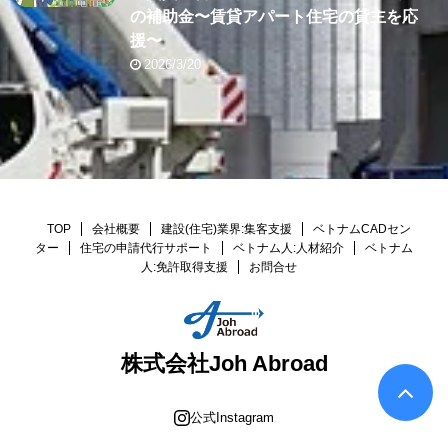
の補助金〜賃貸アパート住宅の貸主を応
援〜
2026/3/20
TOP
会社概要
建設(住宅)業界:集客支援
ベトナムCADセン
ター
住宅の申請代行サポート
ベトナム人:人材紹介
ベトナム
人:免許取得支援
お問合せ
株式会社Joh Abroad
公式Instagram