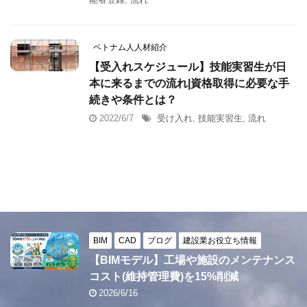
ベトナム人人材紹介
【受入れスケジュール】技能実習生が日
本に来るまでの流れ|資格取得に必要な手
続きや条件とは？
2022/6/7
受け入れ
,
技能実習生
,
流れ
BIM
CAD
ブログ
建設業お役立ち情報
【BIMモデル】工場や施設のメンテナンス
コスト(維持管理費)を15%削減
2026/6/16