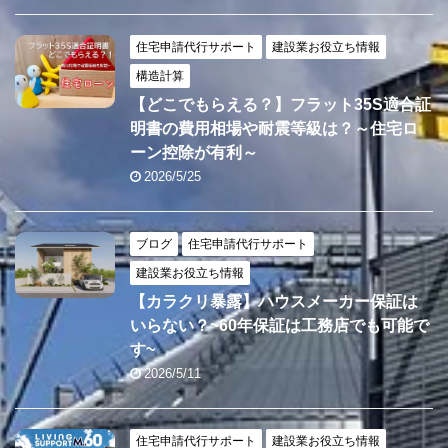
住宅申請代行サポート
建設業お役立ち情報
構造計算
【どこでもらえる？】フラット35S適合証
明書の費用相場や耐震等級は？～住宅ロ
ーン控除が有利～
2026/5/25
ブログ
住宅申請代行サポート
建設業お役立ち情報
【カラクリ暴露】ハウスメーカー保証は
いらない？~60年保証は工務店でも可能で
す~
2026/5/11
住宅申請代行サポート
建設業お役立ち情報