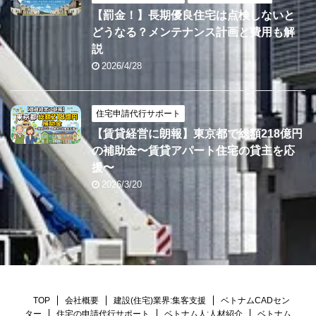
【罰金！】長期優良住宅は点検しないと
どうなる？メンテナンス計画と費用も解
説
2026/4/28
住宅申請代行サポート
【賃貸経営に朗報】東京都で総額218億円
の補助金〜賃貸アパート住宅の貸主を応
援〜
2026/3/20
TOP
会社概要
建設(住宅)業界:集客支援
ベトナムCADセン
ター
住宅の申請代行サポート
ベトナム人:人材紹介
ベトナム