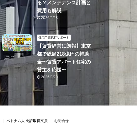
る？メンテナンス計画と
費用も解説
2026/4/28
住宅申請代行サポート
【賃貸経営に朗報】東京
都で総額218億円の補助
金〜賃貸アパート住宅の
貸主を応援〜
2026/3/20
ベトナム人:免許取得支援
お問合せ