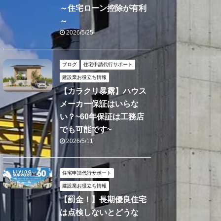
～住宅ローン控除が有利
～
2026/5/25
ブログ
住宅申請代行サポート
建設業お役立ち情報
【カラクリ暴露】ハウス
メーカー保証はいらな
い？~60年保証は工務店
でも可能です~
2026/5/11
住宅申請代行サポート
建設業お役立ち情報
【罰金！】長期優良住宅
は点検しないとどうな