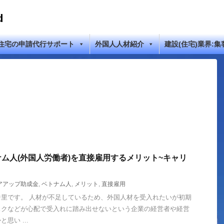
d
住宅の申請代行サポート
外国人人材紹介
建設(住宅)業界:集
ム人(外国人労働者)を直接雇用するメリット~キャリ
アアップ助成金
,
ベトナム人
,
メリット
,
直接雇用
adの中里です。 人材が不足しているため、外国人材を受入れたいが初期
スクなどが心配で受入れに踏み出せないという企業の経営者や経営
思い ...