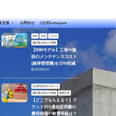
客支援
お問合せ
公式Instagram
BIM
CAD
ブログ
建設業お役立ち情報
【BIMモデル】工場や施
設のメンテナンスコスト
(維持管理費)を15%削減
2026/6/16
住宅申請代行サポート
建設業お役立ち情報
構造計算
【どこでもらえる？】フ
ラット35S適合証明書の
費用相場や耐震等級は？