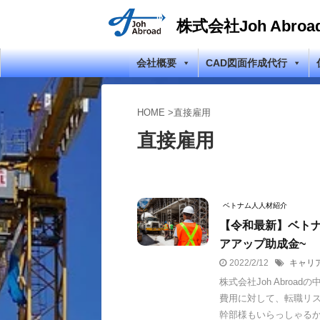
株式会社Joh Abroa
会社概要
CAD図面作成代行
HOME
>
直接雇用
直接雇用
ベトナム人人材紹介
【令和最新】ベトナ
アアップ助成金~
2022/2/12
キャリ
株式会社Joh Abro
費用に対して、転職リ
幹部様もいらっしゃるかと