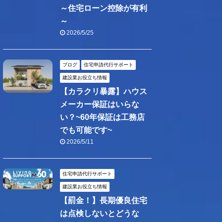
～住宅ローン控除が有利
～
2026/5/25
ブログ
住宅申請代行サポート
建設業お役立ち情報
【カラクリ暴露】ハウス
メーカー保証はいらな
い？~60年保証は工務店
でも可能です~
2026/5/11
住宅申請代行サポート
建設業お役立ち情報
【罰金！】長期優良住宅
は点検しないとどうな