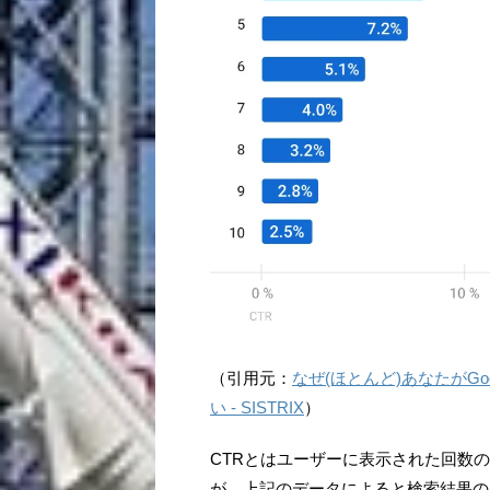
（引用元：
なぜ(ほとんど)あなたがG
い - SISTRIX
）
CTRとはユーザーに表示された回数
が、上記のデータによると検索結果の1