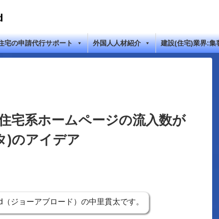
d
住宅の申請代行サポート
外国人人材紹介
建設(住宅)業界:集
】住宅系ホームページの流入数が
スタ)のアイデア
road（ジョーアブロード）の中里貫太です。