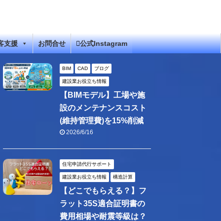
客支援
お問合せ
公式Instagram
BIM
CAD
ブログ
建設業お役立ち情報
【BIMモデル】工場や施
設のメンテナンスコスト
(維持管理費)を15%削減
2026/6/16
住宅申請代行サポート
建設業お役立ち情報
構造計算
【どこでもらえる？】フ
ラット35S適合証明書の
費用相場や耐震等級は？