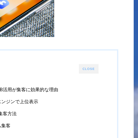
CLOSE
EB活用が集客に効果的な理由
エンジンで上位表示
B集客方法
ム集客