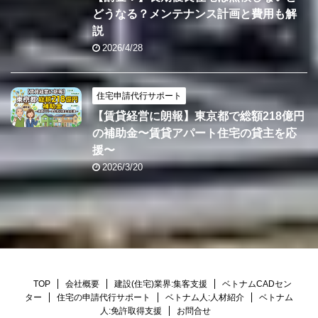
どうなる？メンテナンス計画と費用も解
説
2026/4/28
住宅申請代行サポート
【賃貸経営に朗報】東京都で総額218億円
の補助金〜賃貸アパート住宅の貸主を応
援〜
2026/3/20
TOP
会社概要
建設(住宅)業界:集客支援
ベトナムCADセン
ター
住宅の申請代行サポート
ベトナム人:人材紹介
ベトナム
人:免許取得支援
お問合せ