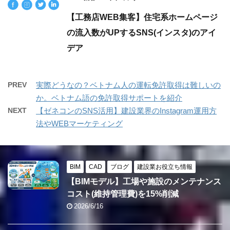
【工務店WEB集客】住宅系ホームページ
の流入数がUPするSNS(インスタ)のアイ
デア
PREV
実際どうなの？ベトナム人の運転免許取得は難しいの
か。ベトナム語の免許取得サポートを紹介
NEXT
【ゼネコンのSNS活用】建設業界のInstagram運用方
法やWEBマーケティング
BIM
CAD
ブログ
建設業お役立ち情報
【BIMモデル】工場や施設のメンテナンス
コスト(維持管理費)を15%削減
2026/6/16