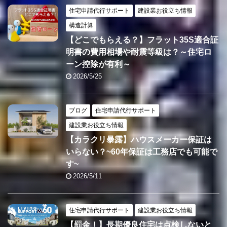
住宅申請代行サポート
建設業お役立ち情報
構造計算
【どこでもらえる？】フラット35S適合証
明書の費用相場や耐震等級は？～住宅ロ
ーン控除が有利～
2026/5/25
ブログ
住宅申請代行サポート
建設業お役立ち情報
【カラクリ暴露】ハウスメーカー保証は
いらない？~60年保証は工務店でも可能で
す~
2026/5/11
住宅申請代行サポート
建設業お役立ち情報
【罰金！】長期優良住宅は点検しないと