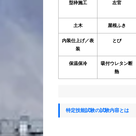
型枠施工
左官
土木
屋根ふき
内装仕上げ／表
とび
装
保温保冷
吸付ウレタン断
熱
特定技能試験の試験内容とは