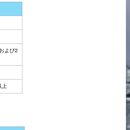
および2
以上