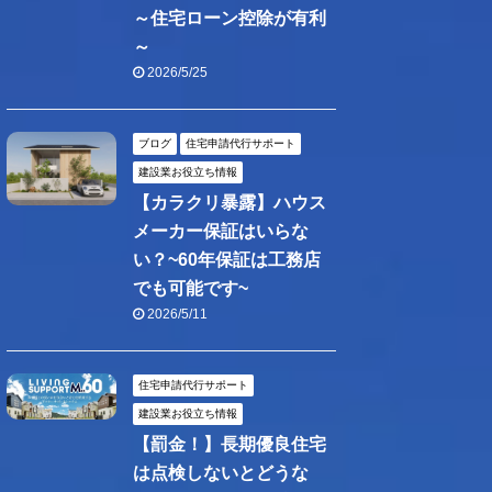
～住宅ローン控除が有利
～
2026/5/25
ブログ
住宅申請代行サポート
建設業お役立ち情報
【カラクリ暴露】ハウス
メーカー保証はいらな
い？~60年保証は工務店
でも可能です~
2026/5/11
住宅申請代行サポート
建設業お役立ち情報
【罰金！】長期優良住宅
は点検しないとどうな