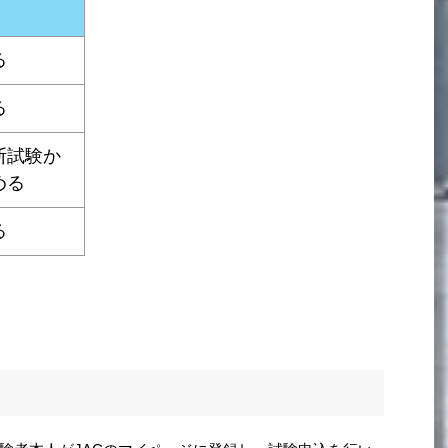
る
る
断試験か
める
る