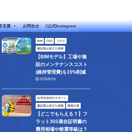
客支援
お問合せ
公式Instagram
BIM
CAD
ブログ
建設業お役立ち情報
【BIMモデル】工場や施
設のメンテナンスコスト
(維持管理費)を15%削減
2026/6/16
住宅申請代行サポート
建設業お役立ち情報
構造計算
【どこでもらえる？】フ
ラット35S適合証明書の
費用相場や耐震等級は？