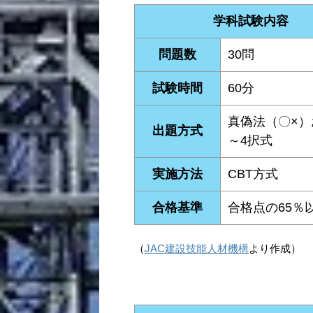
学科試験内容
問題数
30問
試験時間
60分
真偽法（〇×）
出題方式
～4択式
実施方法
CBT方式
合格基準
合格点の65％
（
JAC建設技能人材機構
より作成）