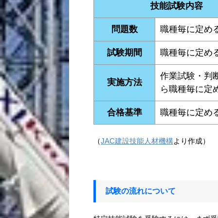
技能試験内容
問題数
職種毎に定め
試験期間
職種毎に定め
作業試験・判
実施方法
ら職種毎に定
合格基準
職種毎に定め
（
JAC建設技能人材機構
より作成）
試験の流れについて