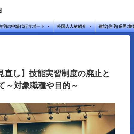
d
住宅の申請代行サポート
外国人人材紹介
建設(住宅)業界:集
見直し】技能実習制度の廃止と
て～対象職種や目的～