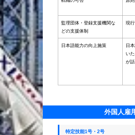
転職の可否
原則
監理団体・登録支援機関な
現行
どの支援体制
日本語能力の向上施策
日本
いた
が話
外国人雇
特定技能1号・2号