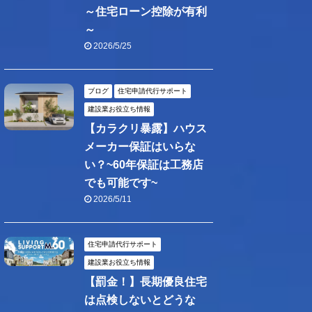
～住宅ローン控除が有利
～
2026/5/25
ブログ
住宅申請代行サポート
建設業お役立ち情報
【カラクリ暴露】ハウス
メーカー保証はいらな
い？~60年保証は工務店
でも可能です~
2026/5/11
住宅申請代行サポート
建設業お役立ち情報
【罰金！】長期優良住宅
は点検しないとどうな