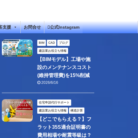
客支援
お問合せ
公式Instagram
BIM
CAD
ブログ
建設業お役立ち情報
【BIMモデル】工場や施
設のメンテナンスコスト
(維持管理費)を15%削減
2026/6/16
住宅申請代行サポート
建設業お役立ち情報
構造計算
【どこでもらえる？】フ
ラット35S適合証明書の
費用相場や耐震等級は？