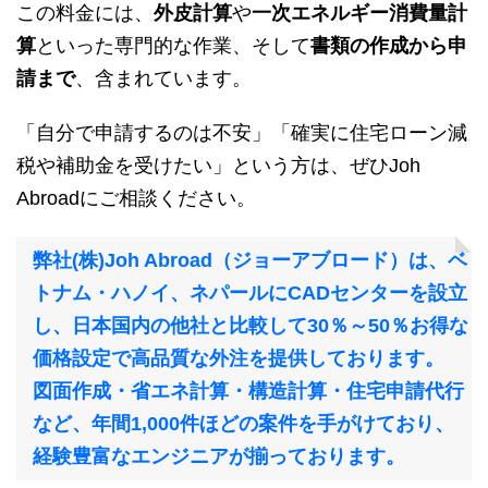
この料金には、
外皮計算
や
一次エネルギー消費量計
算
といった専門的な作業、そして
書類の作成から申
請まで
、含まれています。
「自分で申請するのは不安」「確実に住宅ローン減
税や補助金を受けたい」という方は、ぜひJoh
Abroadにご相談ください。
弊社(株)Joh Abroad（ジョーアブロード）は、ベ
トナム・ハノイ、ネパールにCADセンターを設立
し、日本国内の他社と比較して
30％～50％お得な
価格設定で高品質な外注
を提供しております。
図面作成・省エネ計算・構造計算・住宅申請代行
など、年間1,000件ほどの案件を手がけており、
経験豊富なエンジニアが揃っております。