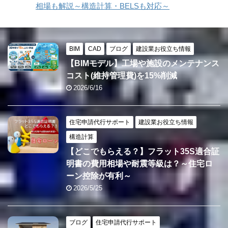
相場も解説～構造計算・BELSも対応～
BIM
CAD
ブログ
建設業お役立ち情報
【BIMモデル】工場や施設のメンテナンス
コスト(維持管理費)を15%削減
2026/6/16
住宅申請代行サポート
建設業お役立ち情報
構造計算
【どこでもらえる？】フラット35S適合証
明書の費用相場や耐震等級は？～住宅ロ
ーン控除が有利～
2026/5/25
ブログ
住宅申請代行サポート