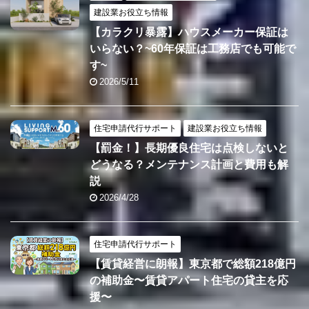
建設業お役立ち情報
【カラクリ暴露】ハウスメーカー保証は
いらない？~60年保証は工務店でも可能で
す~
2026/5/11
住宅申請代行サポート
建設業お役立ち情報
【罰金！】長期優良住宅は点検しないと
どうなる？メンテナンス計画と費用も解
説
2026/4/28
住宅申請代行サポート
【賃貸経営に朗報】東京都で総額218億円
の補助金〜賃貸アパート住宅の貸主を応
援〜