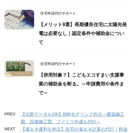
住宅申請代行サポート
【メリット9選】長期優良住宅に太陽光発
電は必要なし｜認定条件や補助金につい
て
住宅申請代行サポート
【併用対象？】こどもエコすまい支援事
業の補助金を斬る。～申請費用や条件ま
で～
PREV
【点群データもOK】BIMモデリング外注～建築施工
図、設備施工図、ファミリ作成も代行～
NEXT
【省エネ適判を外注】住宅の省エネ計算の代行！料金