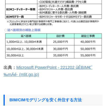
出典：
Microsoft PowerPoint - 221202 úÉBIM€˜
‰mÁé· (mlit.go.jp)
BIM/CIMモデリングを安く外注する方法