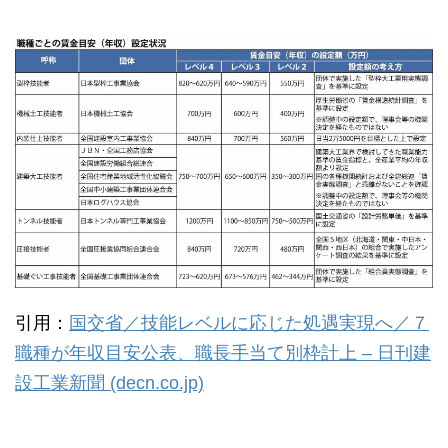
引用：
国交省／技能レベルに応じた処遇実現へ／７
職種が年収目安公表、職長手当て別枠計上 – 日刊建
設工業新聞 (decn.co.jp)