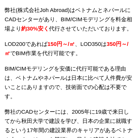
弊社(株式会社Joh Abroad)はベトナムとネパールに
CADセンターがあり、BIM/CIMモデリングを料金相
場より
約30%安く
代行させていただいております。
LOD200であれば
150円～/㎡
、LOD350は
350円～/
㎡
でBIM作業を代行可能です。
BIM/CIMモデリングを安価に代行可能である理由
は、ベトナムやネパールは日本に比べて人件費が安
いことにありますので、技術面での心配は不要で
す。
弊社のCADセンターには、2005年に19歳で来日し
てから秋田大学で建設を学び、日本の企業に就職す
るという17年間の建設業界のキャリアがあるベトナ