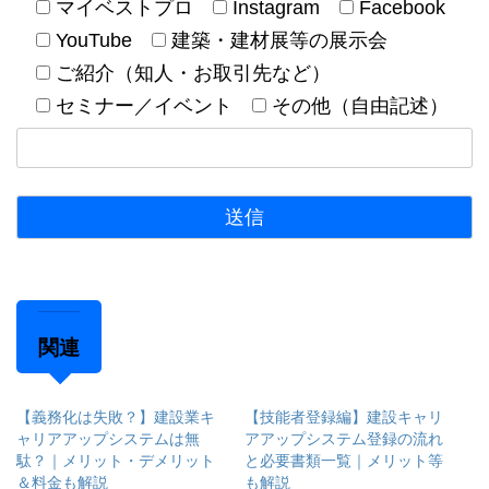
マイベストプロ
Instagram
Facebook
YouTube
建築・建材展等の展示会
ご紹介（知人・お取引先など）
セミナー／イベント
その他（自由記述）
関連
【義務化は失敗？】建設業キ
【技能者登録編】建設キャリ
ャリアアップシステムは無
アアップシステム登録の流れ
駄？｜メリット・デメリット
と必要書類一覧｜メリット等
＆料金も解説
も解説