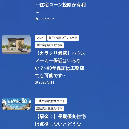
～住宅ローン控除が有利
～
2026/5/25
ブログ
住宅申請代行サポート
建設業お役立ち情報
【カラクリ暴露】ハウス
メーカー保証はいらな
い？~60年保証は工務店
でも可能です~
2026/5/11
住宅申請代行サポート
建設業お役立ち情報
【罰金！】長期優良住宅
は点検しないとどうな