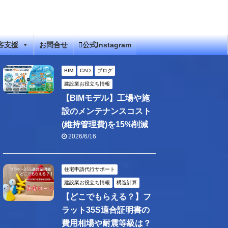
客支援
お問合せ
公式Instagram
BIM
CAD
ブログ
建設業お役立ち情報
【BIMモデル】工場や施
設のメンテナンスコスト
(維持管理費)を15%削減
2026/6/16
住宅申請代行サポート
建設業お役立ち情報
構造計算
【どこでもらえる？】フ
ラット35S適合証明書の
費用相場や耐震等級は？