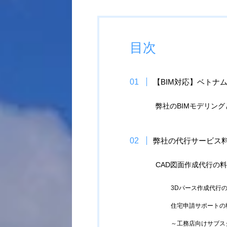
目次
【BIM対応】ベトナム
弊社のBIMモデリン
弊社の代行サービス
CAD図面作成代行の
3Dパース作成代行
住宅申請サポートの
～工務店向けサブスク：