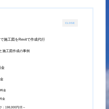
CLOSE
で施工図をRevitで作成代行
グと施工図作成の事例
料金
料金
の料金
料金
198,000円/月～