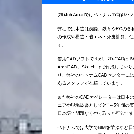
(株)Joh Aroadではベトナムの首
弊社では木造は勿論、鉄骨やRCの各
の作成や構造・省エネ・外皮計算、住
す。
使用CADソフトですが、2D-CADはJW-C
ArchiCAD、SketchUpで作成
り、弊社のベトナムCADセンターに
あるスタッフが在籍しています。
また弊社のCADオペレーターは日本
ニアや現場監督として3年～5年間の
日本語で問題なくやり取りが可能です
ベトナムでは大学でBIMを学ぶなど日