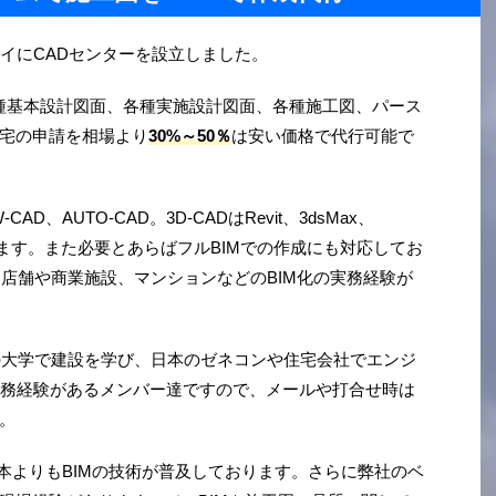
都ハノイにCADセンターを設立しました。
種基本設計図面、各種実施設計図面、各種施工図、パース
宅の申請を相場より
30%～50％
は安い価格で代行可能で
AD、AUTO-CAD。3D-CADはRevit、3dsMax、
しております。また必要とあらばフルBIMでの作成にも対応してお
は店舗や商業施設、マンションなどのBIM化の実務経験が
の大学で建設を学び、日本のゼネコンや住宅会社でエンジ
実務経験があるメンバー達ですので、メールや打合せ時は
。
本よりもBIMの技術が普及しております。さらに弊社のベ