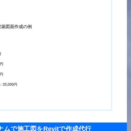
建築図面作成の例
円
0円
0円
5,000円
ナムで施工図をRevitで作成代行