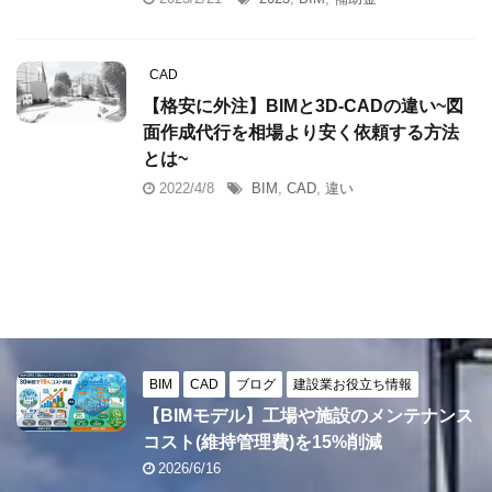
CAD
【格安に外注】BIMと3D-CADの違い~図
面作成代行を相場より安く依頼する方法
とは~
2022/4/8
BIM
,
CAD
,
違い
BIM
CAD
ブログ
建設業お役立ち情報
【BIMモデル】工場や施設のメンテナンス
コスト(維持管理費)を15%削減
2026/6/16