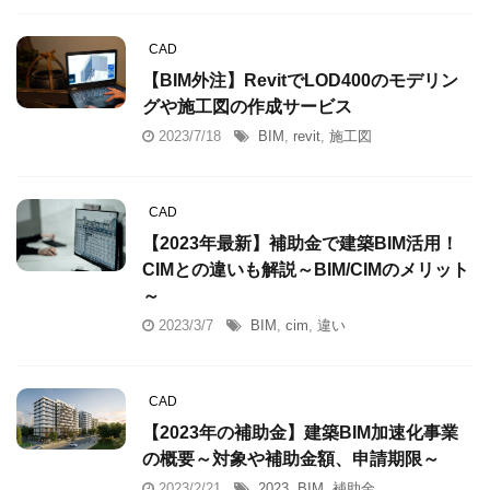
CAD
【BIM外注】RevitでLOD400のモデリン
グや施工図の作成サービス
2023/7/18
BIM
,
revit
,
施工図
CAD
【2023年最新】補助金で建築BIM活用！
CIMとの違いも解説～BIM/CIMのメリット
～
2023/3/7
BIM
,
cim
,
違い
CAD
【2023年の補助金】建築BIM加速化事業
の概要～対象や補助金額、申請期限～
2023/2/21
2023
,
BIM
,
補助金