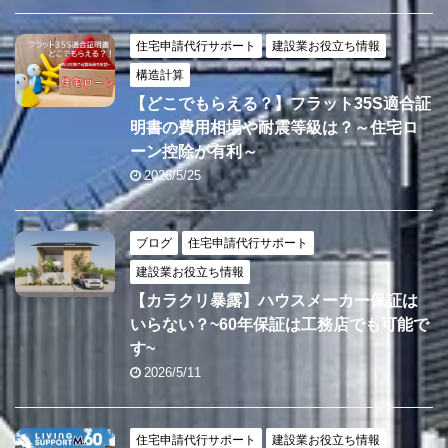
住宅申請代行サポート
建設業お役立ち情報
構造計算
【どこでもらえる？】フラット35S適合証
明書の費用相場や耐震等級は？～住宅ロ
ーン控除が有利～
2026/5/25
ブログ
住宅申請代行サポート
建設業お役立ち情報
【カラクリ暴露】ハウスメーカー保証は
いらない？~60年保証は工務店でも可能で
す~
2026/5/11
住宅申請代行サポート
建設業お役立ち情報