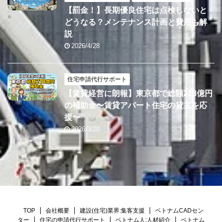
【罰金！】長期優良住宅は点検しないと
どうなる？メンテナンス計画と費用も解
説
2026/4/28
住宅申請代行サポート
【賃貸経営に朗報】東京都で総額218億円
の補助金〜賃貸アパート住宅の貸主を応
援〜
2026/3/20
TOP
会社概要
建設(住宅)業界:集客支援
ベトナムCADセン
ター
住宅の申請代行サポート
ベトナム人:人材紹介
ベトナム