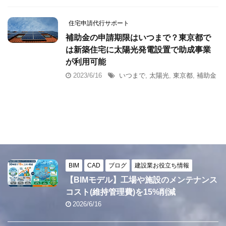
住宅申請代行サポート
補助金の申請期限はいつまで？東京都で
は新築住宅に太陽光発電設置で助成事業
が利用可能
2023/6/16
いつまで
,
太陽光
,
東京都
,
補助金
BIM
CAD
ブログ
建設業お役立ち情報
【BIMモデル】工場や施設のメンテナンス
コスト(維持管理費)を15%削減
2026/6/16