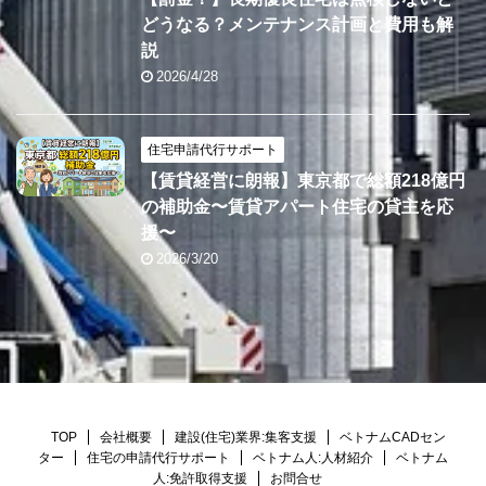
どうなる？メンテナンス計画と費用も解
説
2026/4/28
住宅申請代行サポート
【賃貸経営に朗報】東京都で総額218億円
の補助金〜賃貸アパート住宅の貸主を応
援〜
2026/3/20
TOP
会社概要
建設(住宅)業界:集客支援
ベトナムCADセン
ター
住宅の申請代行サポート
ベトナム人:人材紹介
ベトナム
人:免許取得支援
お問合せ