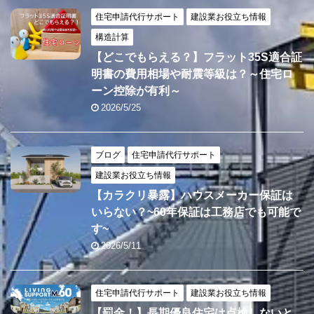
住宅申請代行サポート
建設業お役立ち情報
構造計算
【どこでもらえる？】フラット35S適合証
明書の費用相場や耐震等級は？～住宅ロ
ーン控除が有利～
2026/5/25
ブログ
住宅申請代行サポート
建設業お役立ち情報
【カラクリ暴露】ハウスメーカー保証は
いらない？~60年保証は工務店でも可能で
す~
2026/5/11
住宅申請代行サポート
建設業お役立ち情報
【罰金！】長期優良住宅は点検しないと