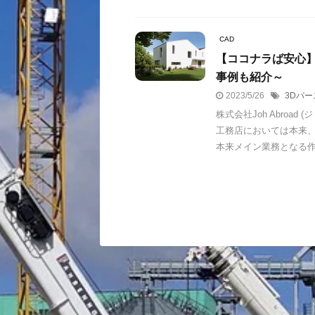
CAD
【ココナラば安心】
事例も紹介～
2023/5/26
3Dパー
株式会社Joh Abro
工務店においては本来
本来メイン業務となる作業 