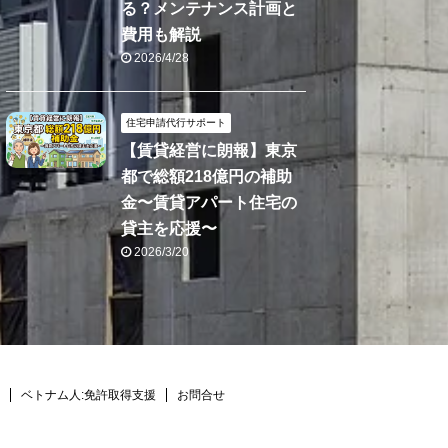
る？メンテナンス計画と
費用も解説
2026/4/28
住宅申請代行サポート
【賃貸経営に朗報】東京
都で総額218億円の補助
金〜賃貸アパート住宅の
貸主を応援〜
2026/3/20
ベトナム人:免許取得支援
お問合せ