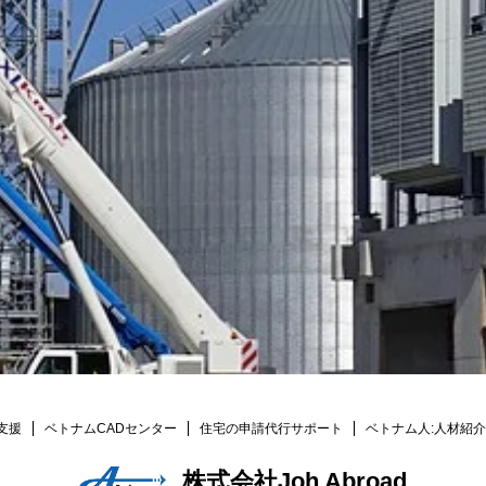
支援
ベトナムCADセンター
住宅の申請代行サポート
ベトナム人:人材紹介
株式会社Joh Abroad