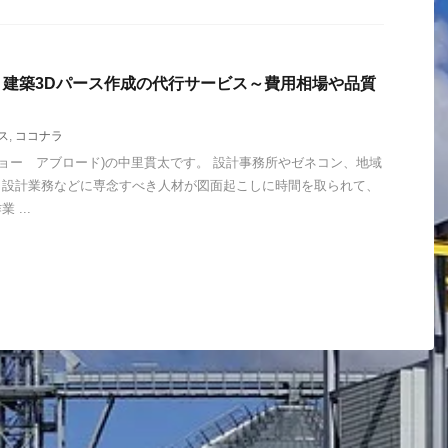
建築3Dパース作成の代行サービス～費用相場や品質
ス
,
ココナラ
ad (ジョー アブロード)の中里貫太です。 設計事務所やゼネコン、地域
、設計業務などに専念すべき人材が図面起こしに時間を取られて、
...