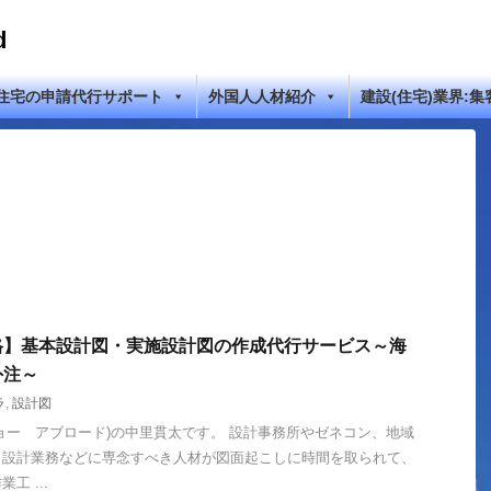
d
住宅の申請代行サポート
外国人人材紹介
建設(住宅)業界:集
格】基本設計図・実施設計図の作成代行サービス～海
外注～
ラ
,
設計図
ad(ジョー アブロード)の中里貫太です。 設計事務所やゼネコン、地域
、設計業務などに専念すべき人材が図面起こしに時間を取られて、
工 ...