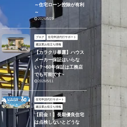
～住宅ローン控除が有利
～
2026/5/25
ブログ
住宅申請代行サポート
建設業お役立ち情報
【カラクリ暴露】ハウス
メーカー保証はいらな
い？~60年保証は工務店
でも可能です~
2026/5/11
住宅申請代行サポート
建設業お役立ち情報
【罰金！】長期優良住宅
は点検しないとどうな