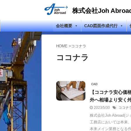
株式会社Joh Abroa
会社概要
CAD図面作成代行
HOME
>
ココナラ
ココナラ
CAD
【ココナラ安心価
外へ相場より安く
2023/5/30
ココナ
株式会社Joh Abro
工務店においては本来
本来メイン業務となる作業