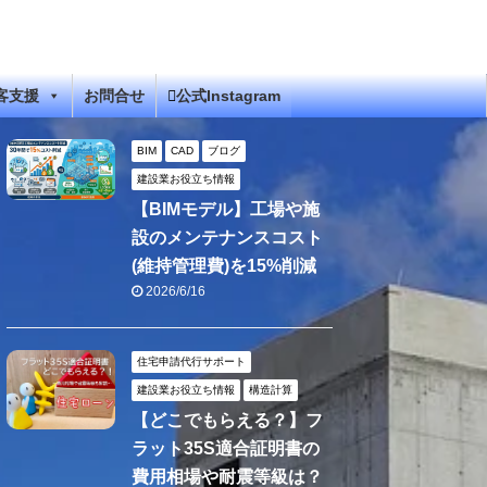
客支援
お問合せ
公式Instagram
BIM
CAD
ブログ
建設業お役立ち情報
【BIMモデル】工場や施
設のメンテナンスコスト
(維持管理費)を15%削減
2026/6/16
住宅申請代行サポート
建設業お役立ち情報
構造計算
【どこでもらえる？】フ
ラット35S適合証明書の
費用相場や耐震等級は？