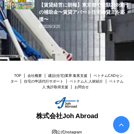
【賃貸経営に朗報】東京都で総額218億円
の補助金〜賃貸アパート住宅の貸主を応
援〜
2026/3/20
TOP
会社概要
建設(住宅)業界:集客支援
ベトナムCADセン
ター
住宅の申請代行サポート
ベトナム人:人材紹介
ベトナム
人:免許取得支援
お問合せ
株式会社Joh Abroad
公式Instagram