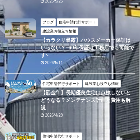
2026/5/25
ブログ
住宅申請代行サポート
建設業お役立ち情報
【カラクリ暴露】ハウスメーカー保証は
いらない？~60年保証は工務店でも可能で
す~
2026/5/11
住宅申請代行サポート
建設業お役立ち情報
【罰金！】長期優良住宅は点検しないと
どうなる？メンテナンス計画と費用も解
説
2026/4/28
住宅申請代行サポート