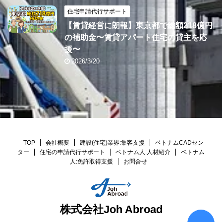
住宅申請代行サポート
【賃貸経営に朗報】東京都で総額218億円
の補助金〜賃貸アパート住宅の貸主を応
援〜
2026/3/20
TOP
会社概要
建設(住宅)業界:集客支援
ベトナムCADセン
ター
住宅の申請代行サポート
ベトナム人:人材紹介
ベトナム
人:免許取得支援
お問合せ
株式会社Joh Abroad