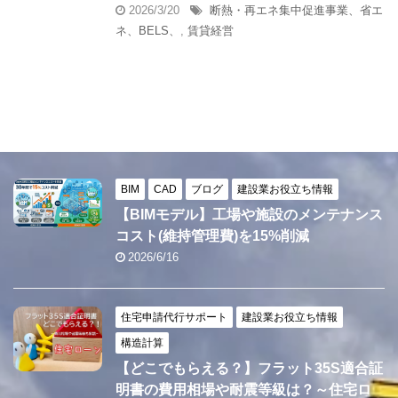
2026/3/20
断熱・再エネ集中促進事業、省エ
ネ、BELS、
,
賃貸経営
BIM
CAD
ブログ
建設業お役立ち情報
【BIMモデル】工場や施設のメンテナンス
コスト(維持管理費)を15%削減
2026/6/16
住宅申請代行サポート
建設業お役立ち情報
構造計算
【どこでもらえる？】フラット35S適合証
明書の費用相場や耐震等級は？～住宅ロ