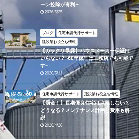
ーン控除が有利～
2026/5/25
ブログ
住宅申請代行サポート
建設業お役立ち情報
【カラクリ暴露】ハウスメーカー保証は
いらない？~60年保証は工務店でも可能で
す~
2026/5/11
住宅申請代行サポート
建設業お役立ち情報
【罰金！】長期優良住宅は点検しないと
どうなる？メンテナンス計画と費用も解
説
2026/4/28