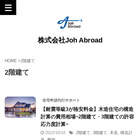
株式会社Joh Abroad
HOME
>
2階建て
2階建て
住宅申請代行サポート
【耐震等級3が格安料金】木造住宅の構造
計算の費用相場~2階建て・3階建ての許容
応力度計算~
2022/10/18
2階建て
,
3階建て
,
木造
,
構造計
算
,
費用