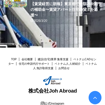
【賃貸経営に朗報】東京都で総額218億円
の補助金〜賃貸アパート住宅の貸主を応
援〜
2026/3/20
TOP
会社概要
建設(住宅)業界:集客支援
ベトナムCADセン
ター
住宅の申請代行サポート
ベトナム人:人材紹介
ベトナム
人:免許取得支援
お問合せ
株式会社Joh Abroad
公式Instagram