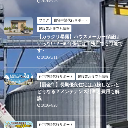
2026/5/25
ブログ
住宅申請代行サポート
建設業お役立ち情報
【カラクリ暴露】ハウスメーカー保証は
いらない？~60年保証は工務店でも可能で
す~
2026/5/11
住宅申請代行サポート
建設業お役立ち情報
【罰金！】長期優良住宅は点検しないと
どうなる？メンテナンス計画と費用も解
説
2026/4/28
住宅申請代行サポート