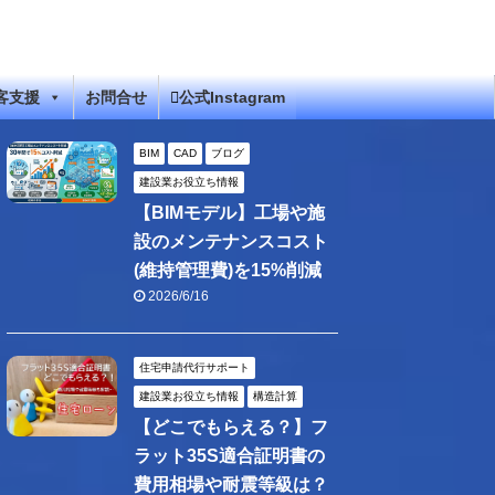
客支援
お問合せ
公式Instagram
BIM
CAD
ブログ
建設業お役立ち情報
【BIMモデル】工場や施
設のメンテナンスコスト
(維持管理費)を15%削減
2026/6/16
住宅申請代行サポート
建設業お役立ち情報
構造計算
【どこでもらえる？】フ
ラット35S適合証明書の
費用相場や耐震等級は？