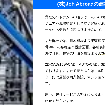
(株)Joh Abro
弊社のベトナムCADセンターのCAD
ジニアや現場監督として就労経験があ
ールの送受信も問題ありませんので、
また弊社では、日本相場より半額程度
骨やRCの各種基本設計図面、各種実
外皮計算、住宅の申請を相場より
30
2D-CADはJW-CAD、AUTO-CAD。3D-
ております。また必要とあらばフルB
ターには店舗や商業施設、マンション
す。
以下、弊社サービスの料金になります
わせくださいませ。