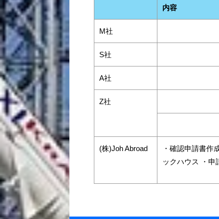
内容
M社
S社
A社
Z社
(株)Joh Abroad
・確認申請書作成
ックハウス ・申