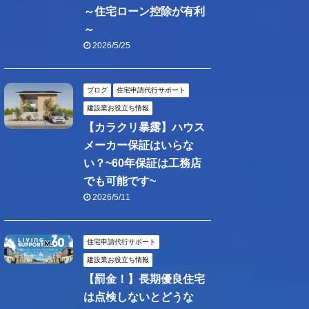
～住宅ローン控除が有利
～
2026/5/25
ブログ
住宅申請代行サポート
建設業お役立ち情報
【カラクリ暴露】ハウス
メーカー保証はいらな
い？~60年保証は工務店
でも可能です~
2026/5/11
住宅申請代行サポート
建設業お役立ち情報
【罰金！】長期優良住宅
は点検しないとどうな