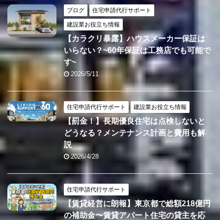
ブログ
住宅申請代行サポート
建設業お役立ち情報
【カラクリ暴露】ハウスメーカー保証は
いらない？~60年保証は工務店でも可能で
す~
2026/5/11
住宅申請代行サポート
建設業お役立ち情報
【罰金！】長期優良住宅は点検しないと
どうなる？メンテナンス計画と費用も解
説
2026/4/28
住宅申請代行サポート
【賃貸経営に朗報】東京都で総額218億円
の補助金〜賃貸アパート住宅の貸主を応