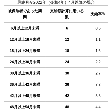
最終月が2022年（令和4年）4月以降の場合
被保険者であった期
支給額計算に用いる
支給率※
間
数
6月以上12月未満
6
0.5
12月以上18月未満
12
1.1
18月以上24月未満
18
1.6
24月以上30月未満
24
2.2
30月以上36月未満
30
2.7
36月以上42月未満
36
3.3
42月以上48月未満
42
3.8
48月以上54月未満
48
4.4