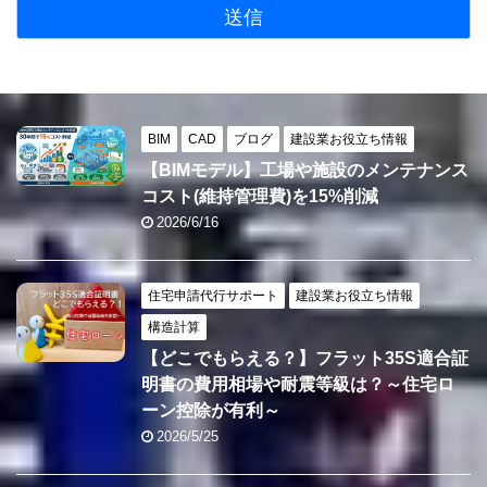
BIM
CAD
ブログ
建設業お役立ち情報
【BIMモデル】工場や施設のメンテナンス
コスト(維持管理費)を15%削減
2026/6/16
住宅申請代行サポート
建設業お役立ち情報
構造計算
【どこでもらえる？】フラット35S適合証
明書の費用相場や耐震等級は？～住宅ロ
ーン控除が有利～
2026/5/25