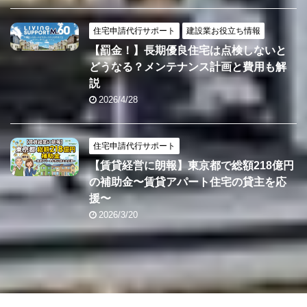
住宅申請代行サポート
建設業お役立ち情報
【罰金！】長期優良住宅は点検しないと
どうなる？メンテナンス計画と費用も解
説
2026/4/28
住宅申請代行サポート
【賃貸経営に朗報】東京都で総額218億円
の補助金〜賃貸アパート住宅の貸主を応
援〜
2026/3/20