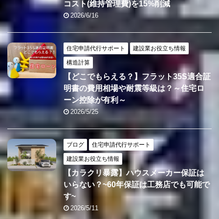
コスト(維持管理費)を15%削減
2026/6/16
住宅申請代行サポート
建設業お役立ち情報
構造計算
【どこでもらえる？】フラット35S適合証
明書の費用相場や耐震等級は？～住宅ロ
ーン控除が有利～
2026/5/25
ブログ
住宅申請代行サポート
建設業お役立ち情報
【カラクリ暴露】ハウスメーカー保証は
いらない？~60年保証は工務店でも可能で
す~
2026/5/11