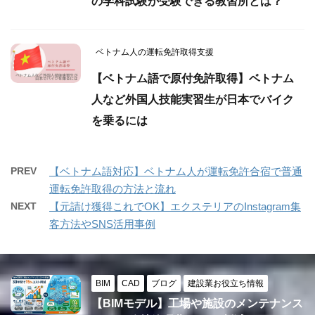
の学科試験が受験できる教習所とは？
ベトナム人の運転免許取得支援
【ベトナム語で原付免許取得】ベトナム
人など外国人技能実習生が日本でバイク
を乗るには
PREV
【ベトナム語対応】ベトナム人が運転免許合宿で普通
運転免許取得の方法と流れ
NEXT
【元請け獲得これでOK】エクステリアのInstagram集
客方法やSNS活用事例
BIM
CAD
ブログ
建設業お役立ち情報
【BIMモデル】工場や施設のメンテナンス