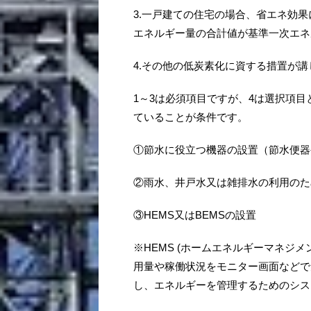
3.一戸建ての住宅の場合、省エネ効
エネルギー量の合計値が基準一次エネ
4.その他の低炭素化に資する措置が
1～3は必須項目ですが、4は選択項
ていることが条件です。
①節水に役立つ機器の設置（節水便器
②雨水、井戸水又は雑排水の利用のた
③HEMS又はBEMSの設置
※HEMS (ホームエネルギーマネジ
用量や稼働状況をモニター画面などで
し、エネルギーを管理するためのシス