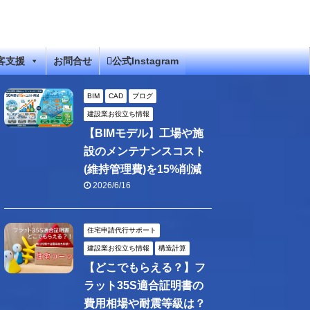
客支援
お問合せ
公式Instagram
BIM
CAD
ブログ
建設業お役立ち情報
【BIMモデル】工場や施
設のメンテナンスコスト
(維持管理費)を15%削減
2026/6/16
住宅申請代行サポート
建設業お役立ち情報
構造計算
【どこでもらえる？】フ
ラット35S適合証明書の
費用相場や耐震等級は？