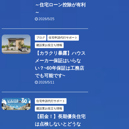
～住宅ローン控除が有利
～
2026/5/25
ブログ
住宅申請代行サポート
建設業お役立ち情報
【カラクリ暴露】ハウス
メーカー保証はいらな
い？~60年保証は工務店
でも可能です~
2026/5/11
住宅申請代行サポート
建設業お役立ち情報
【罰金！】長期優良住宅
は点検しないとどうな