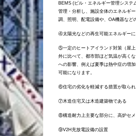
BEMS (ビル・エネルギー管理シス
管理・分析し、施設全体のエネルギー
調、照明、配電設備や、OA機器など
④太陽光などの再生可能エネルギーに
⑤一定のヒートアイランド対策（屋上
外に比べて、都市部ほど気温が高くな
への影響、例えば夏季は熱中症の増加
可能になります。
⑥住宅の劣化を軽減する措置が取られ
⑦木造住宅又は木造建築物である
⑧構造耐力上主要な部分に、高炉セメ
⑨V2H充放電設備の設置