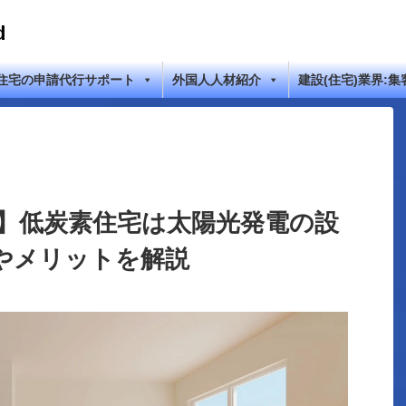
d
住宅の申請代行サポート
外国人人材紹介
建設(住宅)業界:集
し】低炭素住宅は太陽光発電の設
やメリットを解説