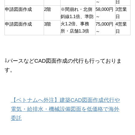
～
日
申請図面作成
2階
※間崩れ・北側
58,000円
3営業
斜線1.1倍、準防
～
日
火1.2倍、事務
申請図面作成
3階
75,000円
4営業
所・店舗1.3倍
～
日
⇩パースなどCAD図面作成の代行も行っておりま
す。
【ベトナムへ外注】建築CAD図面作成代行や
電気・給排水・機械設備図面を低価格で海外
委託