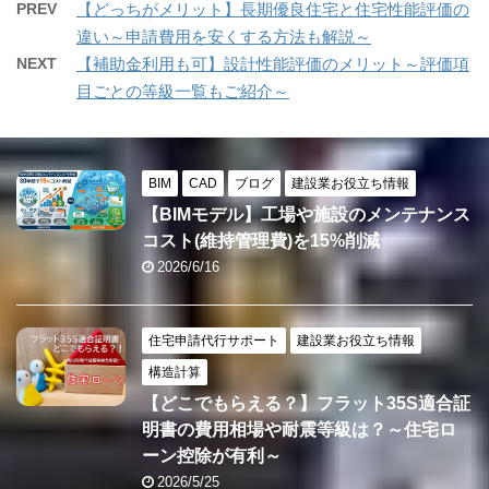
PREV
【どっちがメリット】長期優良住宅と住宅性能評価の
違い～申請費用を安くする方法も解説～
NEXT
【補助金利用も可】設計性能評価のメリット～評価項
目ごとの等級一覧もご紹介～
BIM
CAD
ブログ
建設業お役立ち情報
【BIMモデル】工場や施設のメンテナンス
コスト(維持管理費)を15%削減
2026/6/16
住宅申請代行サポート
建設業お役立ち情報
構造計算
【どこでもらえる？】フラット35S適合証
明書の費用相場や耐震等級は？～住宅ロ
ーン控除が有利～
2026/5/25