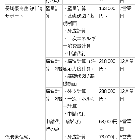
行のみ
～
日
長期優良住宅申請
壁量計
・壁量計算
163,000
7営業
サポート
算
・基礎伏図 / 基
円～
日
礎断面
・外皮計算
・一次エネルギ
ー消費量計算
・申請代行
構造計
・構造計算（許
218,000
12営業
算 2階
容応力度計算）
円～
日
・基礎伏図 / 基
礎断面
構造計
・外皮計算
238,000
12営業
算 3階
・一次エネルギ
円～
日
ー計算
・申請代行
申請代
申請代行
68,000円
5営業
行のみ
～
日
低炭素住宅、
・外皮計算
76,000円
5営業