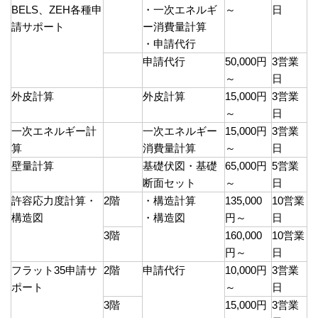
BELS、ZEH各種申
・一次エネルギ
～
日
請サポート
ー消費量計算
・申請代行
申請代行
50,000円
3営業
～
日
外皮計算
外皮計算
15,000円
3営業
～
日
一次エネルギー計
一次エネルギー
15,000円
3営業
算
消費量計算
～
日
壁量計算
基礎伏図・基礎
65,000円
5営業
断面セット
～
日
許容応力度計算・
2階
・構造計算
135,000
10営業
構造図
・構造図
円～
日
3階
160,000
10営業
円～
日
フラット35申請サ
2階
申請代行
10,000円
3営業
ポート
～
日
3階
15,000円
3営業