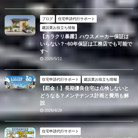
ブログ
住宅申請代行サポート
建設業お役立ち情報
【カラクリ暴露】ハウスメーカー保証は
いらない？~60年保証は工務店でも可能で
す~
2026/5/11
住宅申請代行サポート
建設業お役立ち情報
【罰金！】長期優良住宅は点検しないと
どうなる？メンテナンス計画と費用も解
説
2026/4/28
住宅申請代行サポート