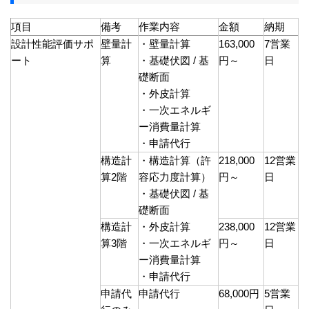
項目
備考
作業内容
金額
納期
設計性能評価サポ
壁量計
・壁量計算
163,000
7営業
ート
算
・基礎伏図 / 基
円～
日
礎断面
・外皮計算
・一次エネルギ
ー消費量計算
・申請代行
構造計
・構造計算（許
218,000
12営業
算2階
容応力度計算）
円～
日
・基礎伏図 / 基
礎断面
構造計
・外皮計算
238,000
12営業
算3階
・一次エネルギ
円～
日
ー消費量計算
・申請代行
申請代
申請代行
68,000円
5営業