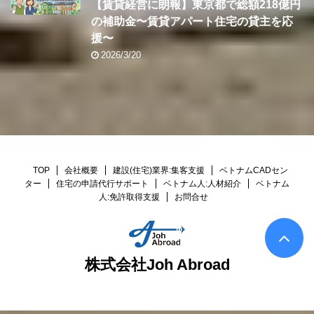
【賃貸経営に朗報】東京都で総額218億円
の補助金〜賃貸アパート住宅の貸主を応
援〜
2026/3/20
TOP
会社概要
建設(住宅)業界:集客支援
ベトナムCADセン
ター
住宅の申請代行サポート
ベトナム人:人材紹介
ベトナム
人:免許取得支援
お問合せ
株式会社Joh Abroad