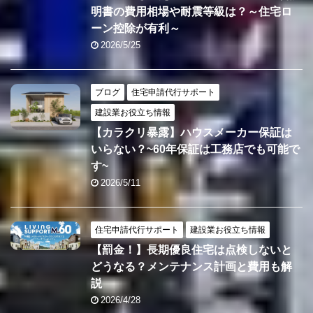
明書の費用相場や耐震等級は？～住宅ロ
ーン控除が有利～
2026/5/25
ブログ
住宅申請代行サポート
建設業お役立ち情報
【カラクリ暴露】ハウスメーカー保証は
いらない？~60年保証は工務店でも可能で
す~
2026/5/11
住宅申請代行サポート
建設業お役立ち情報
【罰金！】長期優良住宅は点検しないと
どうなる？メンテナンス計画と費用も解
説
2026/4/28