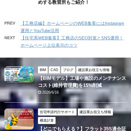
めする教習所もご紹介！
PREV
【工務店編】ホームページのWEB集客にはInstagram
運用とYouTube活用
NEXT
【住宅系WEB集客】工務店のSEO対策とSNS運用！
ホームページ上位表示のコツ
BIM
CAD
ブログ
建設業お役立ち情報
【BIMモデル】工場や施設のメンテナンス
コスト(維持管理費)を15%削減
2026/6/16
住宅申請代行サポート
建設業お役立ち情報
構造計算
【どこでもらえる？】フラット35S適合証