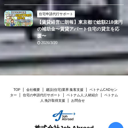
住宅申請代行サポート
【賃貸経営に朗報】東京都で総額218億円
の補助金〜賃貸アパート住宅の貸主を応
援〜
2026/3/20
TOP
会社概要
建設(住宅)業界:集客支援
ベトナムCADセン
ター
住宅の申請代行サポート
ベトナム人:人材紹介
ベトナム
人:免許取得支援
お問合せ