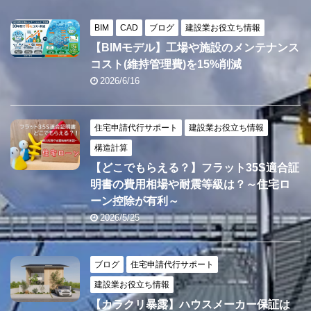
BIM
CAD
ブログ
建設業お役立ち情報
【BIMモデル】工場や施設のメンテナンス
コスト(維持管理費)を15%削減
2026/6/16
住宅申請代行サポート
建設業お役立ち情報
構造計算
【どこでもらえる？】フラット35S適合証
明書の費用相場や耐震等級は？～住宅ロ
ーン控除が有利～
2026/5/25
ブログ
住宅申請代行サポート
建設業お役立ち情報
【カラクリ暴露】ハウスメーカー保証は