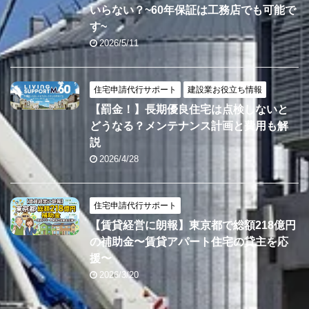
いらない？~60年保証は工務店でも可能で
す~
2026/5/11
住宅申請代行サポート
建設業お役立ち情報
【罰金！】長期優良住宅は点検しないと
どうなる？メンテナンス計画と費用も解
説
2026/4/28
住宅申請代行サポート
【賃貸経営に朗報】東京都で総額218億円
の補助金〜賃貸アパート住宅の貸主を応
援〜
2026/3/20