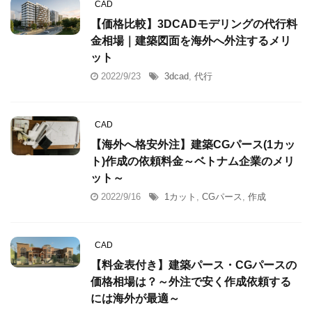
CAD
【価格比較】3DCADモデリングの代行料
金相場｜建築図面を海外へ外注するメリ
ット
2022/9/23
3dcad
,
代行
CAD
【海外へ格安外注】建築CGパース(1カッ
ト)作成の依頼料金～ベトナム企業のメリ
ット～
2022/9/16
1カット
,
CGパース
,
作成
CAD
【料金表付き】建築パース・CGパースの
価格相場は？～外注で安く作成依頼する
には海外が最適～