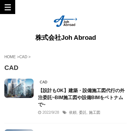
株式会社Joh Abroad
HOME
>
CAD
>
CAD
CAD
【設計もOK】建築・設備施工図代行の外
注委託~BIM施工図や設備BIMをベトナム
で~
2022/9/28
依頼
,
委託
,
施工図