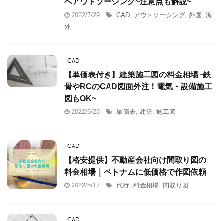
へアウトソーシング~注意点も解説~
2022/7/29
CAD
,
アウトソーシング
,
外国
,
海
外
CAD
【単価表付き】建築施工図の料金相場~鉄
骨やRCのCAD図面外注！電気・設備施工
図もOK~
2022/6/28
単価表
,
建築
,
施工図
CAD
【格安提供】不動産会社向け間取り図の
料金相場｜ベトナムに低価格で作図依頼
2022/5/17
代行
,
料金相場
,
間取り図
CAD