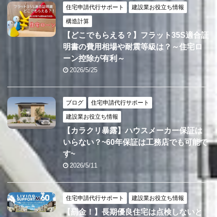
住宅申請代行サポート
建設業お役立ち情報
構造計算
【どこでもらえる？】フラット35S適合証
明書の費用相場や耐震等級は？～住宅ロ
ーン控除が有利～
2026/5/25
ブログ
住宅申請代行サポート
建設業お役立ち情報
【カラクリ暴露】ハウスメーカー保証は
いらない？~60年保証は工務店でも可能で
す~
2026/5/11
住宅申請代行サポート
建設業お役立ち情報
【罰金！】長期優良住宅は点検しないと