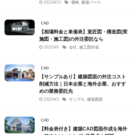
2022/9/13
価格
,
建築パース
CAD
【相場料金と単価表】意匠図・構造図(実
施図・施工図)の外注委託なら
2022/9/6
会社
,
施工図作成
CAD
【サンプルあり】建築図面の外注コスト
削減方法｜日本企業と海外企業、おすす
めの業務委託先
2022/9/2
サンプル
,
建築図面
CAD
【料金表付き】建築CAD図面作成を海外