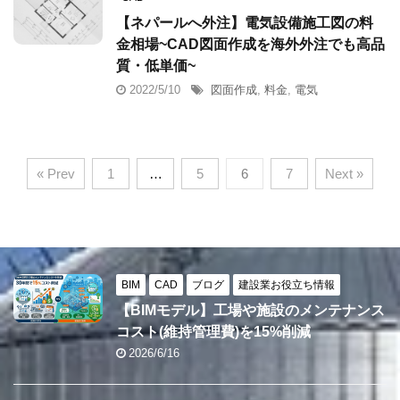
【ネパールへ外注】電気設備施工図の料
金相場~CAD図面作成を海外外注でも高品
質・低単価~
2022/5/10
図面作成
,
料金
,
電気
« Prev
1
…
5
6
7
Next »
BIM
CAD
ブログ
建設業お役立ち情報
【BIMモデル】工場や施設のメンテナンス
コスト(維持管理費)を15%削減
2026/6/16