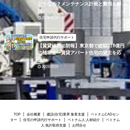
どうなる？メンテナンス計画と費用も解
説
2026/4/28
住宅申請代行サポート
【賃貸経営に朗報】東京都で総額218億円
の補助金〜賃貸アパート住宅の貸主を応
援〜
2026/3/20
TOP
会社概要
建設(住宅)業界:集客支援
ベトナムCADセン
ター
住宅の申請代行サポート
ベトナム人:人材紹介
ベトナム
人:免許取得支援
お問合せ