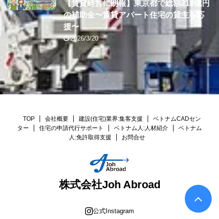
【賃貸経営に朗報】東京都で総額218億円
の補助金〜賃貸アパート住宅の貸主を応
援〜
2026/3/20
TOP
会社概要
建設(住宅)業界:集客支援
ベトナムCADセン
ター
住宅の申請代行サポート
ベトナム人:人材紹介
ベトナム
人:免許取得支援
お問合せ
株式会社Joh Abroad
公式Instagram