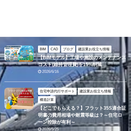
BIM
CAD
ブログ
建設業お役立ち情報
【BIMモデル】工場や施設のメンテナンス
コスト(維持管理費)を15%削減
2026/6/16
住宅申請代行サポート
建設業お役立ち情報
構造計算
【どこでもらえる？】フラット35S適合証
明書の費用相場や耐震等級は？～住宅ロ
ーン控除が有利～
2026/5/25