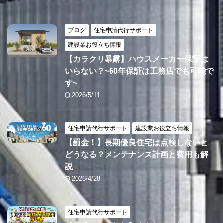
ブログ
住宅申請代行サポート
建設業お役立ち情報
【カラクリ暴露】ハウスメーカー保証は
いらない？~60年保証は工務店でも可能で
す~
2026/5/11
住宅申請代行サポート
建設業お役立ち情報
【罰金！】長期優良住宅は点検しないと
どうなる？メンテナンス計画と費用も解
説
2026/4/28
住宅申請代行サポート