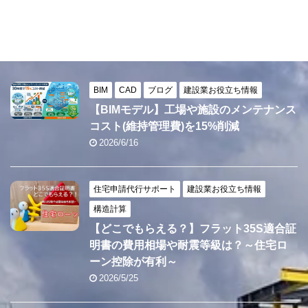
BIM
CAD
ブログ
建設業お役立ち情報
【BIMモデル】工場や施設のメンテナンス
コスト(維持管理費)を15%削減
2026/6/16
住宅申請代行サポート
建設業お役立ち情報
構造計算
【どこでもらえる？】フラット35S適合証
明書の費用相場や耐震等級は？～住宅ロ
ーン控除が有利～
2026/5/25