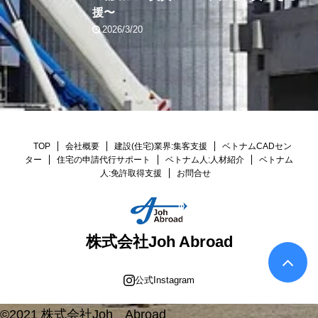
援〜
2026/3/20
TOP
会社概要
建設(住宅)業界:集客支援
ベトナムCADセン
ター
住宅の申請代行サポート
ベトナム人:人材紹介
ベトナム
人:免許取得支援
お問合せ
株式会社Joh Abroad
公式Instagram
©2021 株式会社Joh Abroad