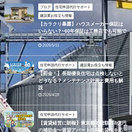
ブログ
住宅申請代行サポート
建設業お役立ち情報
【カラクリ暴露】ハウスメーカー保証は
いらない？~60年保証は工務店でも可能で
す~
2026/5/11
住宅申請代行サポート
建設業お役立ち情報
【罰金！】長期優良住宅は点検しないと
どうなる？メンテナンス計画と費用も解
説
2026/4/28
住宅申請代行サポート
【賃貸経営に朗報】東京都で総額218億円
の補助金〜賃貸アパート住宅の貸主を応