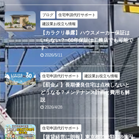
ブログ
住宅申請代行サポート
建設業お役立ち情報
【カラクリ暴露】ハウスメーカー保証は
いらない？~60年保証は工務店でも可能で
す~
2026/5/11
住宅申請代行サポート
建設業お役立ち情報
【罰金！】長期優良住宅は点検しないと
どうなる？メンテナンス計画と費用も解
説
2026/4/28
住宅申請代行サポート
【賃貸経営に朗報】東京都で総額218億円