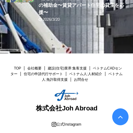
の補助金〜賃貸アパート住宅の貸主を応
援〜
2026/3/20
TOP
会社概要
建設(住宅)業界:集客支援
ベトナムCADセン
ター
住宅の申請代行サポート
ベトナム人:人材紹介
ベトナム
人:免許取得支援
お問合せ
株式会社Joh Abroad
公式Instagram