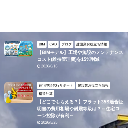
BIM
CAD
ブログ
建設業お役立ち情報
【BIMモデル】工場や施設のメンテナンス
コスト(維持管理費)を15%削減
2026/6/16
住宅申請代行サポート
建設業お役立ち情報
構造計算
【どこでもらえる？】フラット35S適合証
明書の費用相場や耐震等級は？～住宅ロ
ーン控除が有利～
2026/5/25