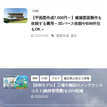
CAD
【平面図作成7,000円～】建築図面製作を
依頼する費用～3Dパース依頼やBIM外注
もOK～
2022/4/29
図面作成
,
委託
BIM
CAD
ブログ
建設業お役立ち情報
【BIMモデル】工場や施設のメンテナンス
コスト(維持管理費)を15%削減
2026/6/16