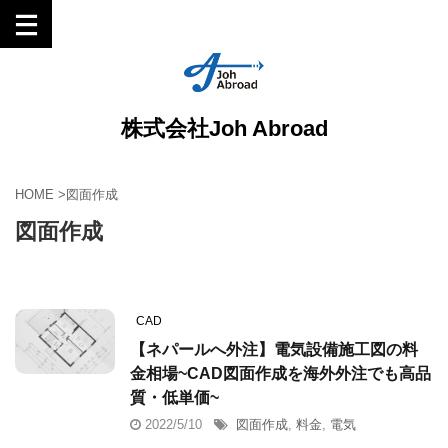
株式会社Joh Abroad
HOME
>
図面作成
図面作成
CAD
【ネパールへ外注】電気設備施工図の料
金相場~CAD図面作成を海外外注でも高品
質・低単価~
2022/5/10
図面作成
,
料金
,
電気