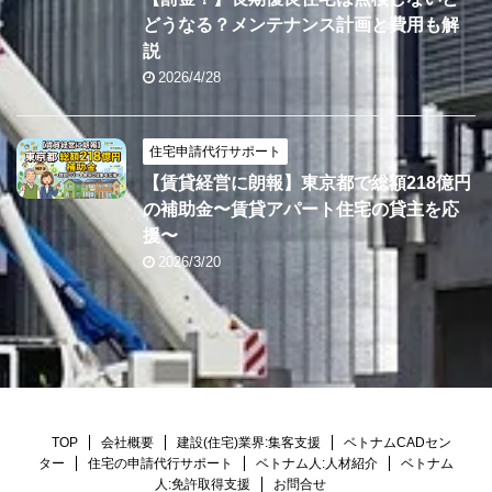
どうなる？メンテナンス計画と費用も解
説
2026/4/28
住宅申請代行サポート
【賃貸経営に朗報】東京都で総額218億円
の補助金〜賃貸アパート住宅の貸主を応
援〜
2026/3/20
TOP
会社概要
建設(住宅)業界:集客支援
ベトナムCADセン
ター
住宅の申請代行サポート
ベトナム人:人材紹介
ベトナム
人:免許取得支援
お問合せ