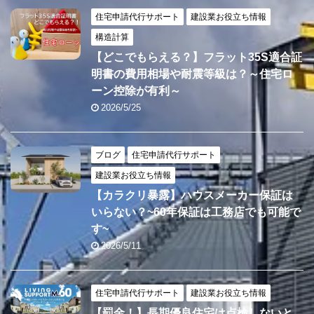
住宅申請代行サポート
建設業お役立ち情報
構造計算
【どこでもらえる？】フラット35S適合証
明書の費用相場や耐震等級は？～住宅ロ
ーン控除が有利～
2026/5/25
ブログ
住宅申請代行サポート
建設業お役立ち情報
【カラクリ暴露】ハウスメーカー保証は
いらない？~60年保証は工務店でも可能で
す~
2026/5/11
住宅申請代行サポート
建設業お役立ち情報
【罰金！】長期優良住宅は点検しないと