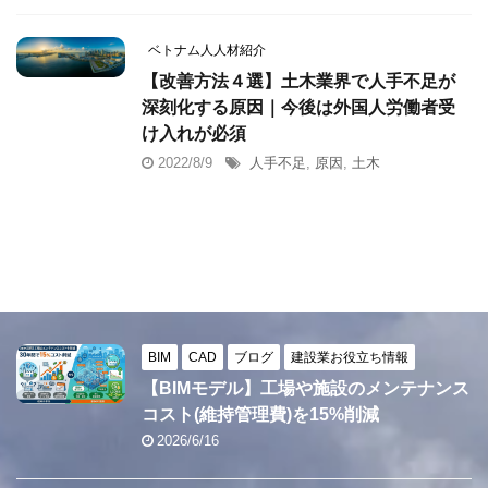
ベトナム人人材紹介
【改善方法４選】土木業界で人手不足が
深刻化する原因｜今後は外国人労働者受
け入れが必須
2022/8/9
人手不足
,
原因
,
土木
BIM
CAD
ブログ
建設業お役立ち情報
【BIMモデル】工場や施設のメンテナンス
コスト(維持管理費)を15%削減
2026/6/16