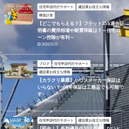
住宅申請代行サポート
建設業お役立ち情報
構造計算
【どこでもらえる？】フラット35S適合証
明書の費用相場や耐震等級は？～住宅ロ
ーン控除が有利～
2026/5/25
ブログ
住宅申請代行サポート
建設業お役立ち情報
【カラクリ暴露】ハウスメーカー保証は
いらない？~60年保証は工務店でも可能で
す~
2026/5/11
住宅申請代行サポート
建設業お役立ち情報
【罰金！】長期優良住宅は点検しないと