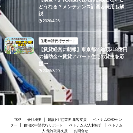
どうなる？メンテナンス計画と費用も解
説
2026/4/28
住宅申請代行サポート
【賃貸経営に朗報】東京都で総額218億円
の補助金〜賃貸アパート住宅の貸主を応
援〜
2026/3/20
TOP
会社概要
建設(住宅)業界:集客支援
ベトナムCADセン
ター
住宅の申請代行サポート
ベトナム人:人材紹介
ベトナム
人:免許取得支援
お問合せ