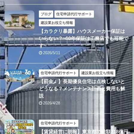
ブログ
住宅申請代行サポート
建設業お役立ち情報
【カラクリ暴露】ハウスメーカー保証は
いらない？~60年保証は工務店でも可能で
す~
2026/5/11
住宅申請代行サポート
建設業お役立ち情報
【罰金！】長期優良住宅は点検しないと
どうなる？メンテナンス計画と費用も解
説
2026/4/28
住宅申請代行サポート
【賃貸経営に朗報】東京都で総額218億円