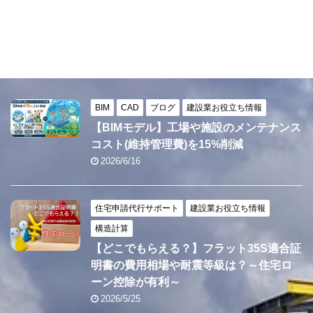
BIM
CAD
ブログ
建設業お役立ち情報
【BIMモデル】工場や施設のメンテナンス
コスト(維持管理費)を15%削減
2026/6/16
住宅申請代行サポート
建設業お役立ち情報
構造計算
【どこでもらえる？】フラット35S適合証
明書の費用相場や耐震等級は？～住宅ロ
ーン控除が有利～
2026/5/25