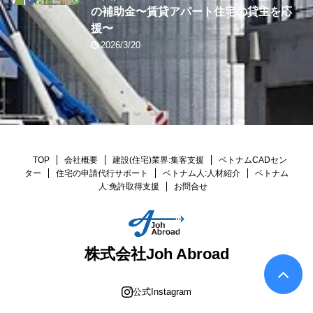
の補助金〜賃貸アパート住宅の貸主を応
援〜
2026/3/20
TOP
会社概要
建設(住宅)業界:集客支援
ベトナムCADセン
ター
住宅の申請代行サポート
ベトナム人:人材紹介
ベトナム
人:免許取得支援
お問合せ
株式会社Joh Abroad
公式Instagram