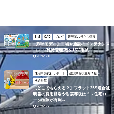
BIM
CAD
ブログ
建設業お役立ち情報
【BIMモデル】工場や施設のメンテナンス
コスト(維持管理費)を15%削減
2026/6/16
住宅申請代行サポート
建設業お役立ち情報
構造計算
【どこでもらえる？】フラット35S適合証
明書の費用相場や耐震等級は？～住宅ロ
ーン控除が有利～
2026/5/25