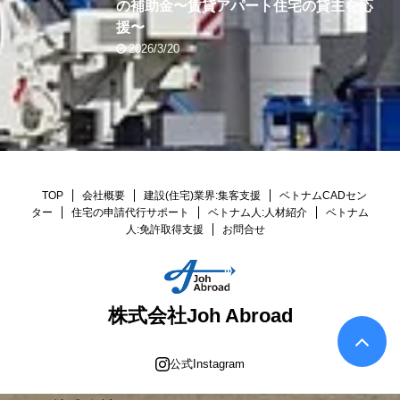
の補助金〜賃貸アパート住宅の貸主を応
援〜
2026/3/20
TOP
会社概要
建設(住宅)業界:集客支援
ベトナムCADセン
ター
住宅の申請代行サポート
ベトナム人:人材紹介
ベトナム
人:免許取得支援
お問合せ
株式会社Joh Abroad
公式Instagram