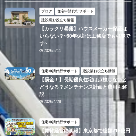
ブログ
住宅申請代行サポート
建設業お役立ち情報
【カラクリ暴露】ハウスメーカー保証は
いらない？~60年保証は工務店でも可能で
す~
2026/5/11
住宅申請代行サポート
建設業お役立ち情報
【罰金！】長期優良住宅は点検しないと
どうなる？メンテナンス計画と費用も解
説
2026/4/28
住宅申請代行サポート
【賃貸経営に朗報】東京都で総額218億円