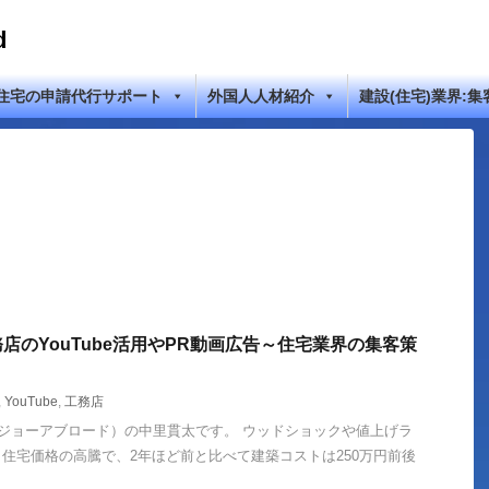
d
住宅の申請代行サポート
外国人人材紹介
建設(住宅)業界:集
店のYouTube活用やPR動画広告～住宅業界の集客策
,
YouTube
,
工務店
ad（ジョーアブロード）の中里貫太です。 ウッドショックや値上げラ
住宅価格の高騰で、2年ほど前と比べて建築コストは250万円前後