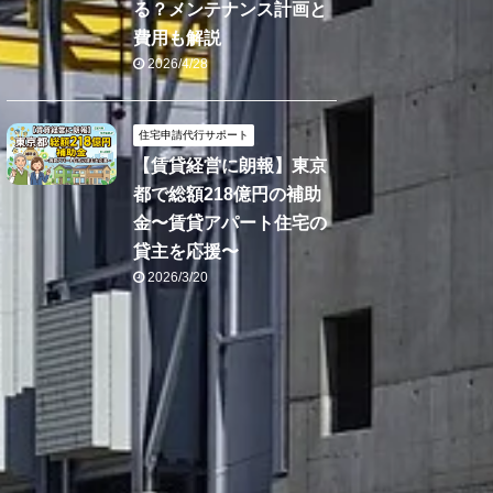
る？メンテナンス計画と
費用も解説
2026/4/28
住宅申請代行サポート
【賃貸経営に朗報】東京
都で総額218億円の補助
金〜賃貸アパート住宅の
貸主を応援〜
2026/3/20