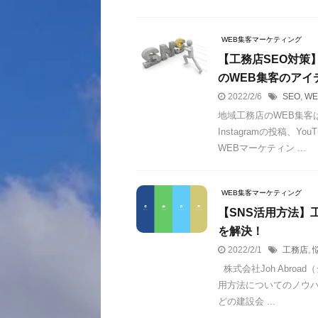
WEB集客マーケティング
【工務店SEO対策
のWEB集客のアイ
2022/2/6
SEO
,
W
地域工務店のWEB集客
Instagramの投稿、
WEBマーケティン ...
WEB集客マーケティング
【SNS活用方法】
を解決！
2022/2/1
工務店
,
株式会社Joh Abro
用方法についてのノウハ
どの建設会 ...