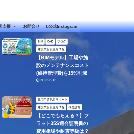
客支援
お問合せ
公式Instagram
BIM
CAD
ブログ
建設業お役立ち情報
【BIMモデル】工場や施
設のメンテナンスコスト
(維持管理費)を15%削減
2026/6/16
住宅申請代行サポート
建設業お役立ち情報
構造計算
【どこでもらえる？】フ
ラット35S適合証明書の
費用相場や耐震等級は？