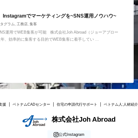
Instagramでマーケティングを~SNS運用ノウハウ~
タグラム
,
工務店
,
集客
のSNS運用でWEB集客が可能 株式会社Joh Abroad（ジョーアブロー
年、効率的に集客する目的でWEB集客に着手してい ...
支援
ベトナムCADセンター
住宅の申請代行サポート
ベトナム人:人材紹介
株式会社Joh Abroad
公式Instagram