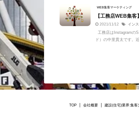
WEB集客マーケティング
【工務店WEB集客】
2021/11/12
インス
工務店はInstagram
ド）の中里貫太です。近
TOP
会社概要
建設(住宅)業界:集客