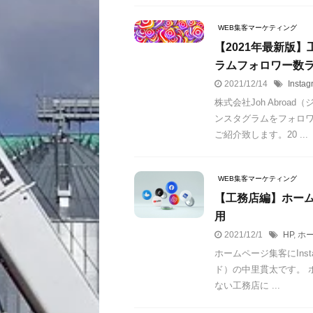
WEB集客マーケティング
【2021年最新版】
ラムフォロワー数ラ
2021/12/14
Instag
株式会社Joh Abroa
ンスタグラムをフォロワ
ご紹介致します。20 ...
WEB集客マーケティング
【工務店編】ホームペ
用
2021/12/1
HP
,
ホ
ホームページ集客にInsta
ド）の中里貫太です。 
ない工務店に ...