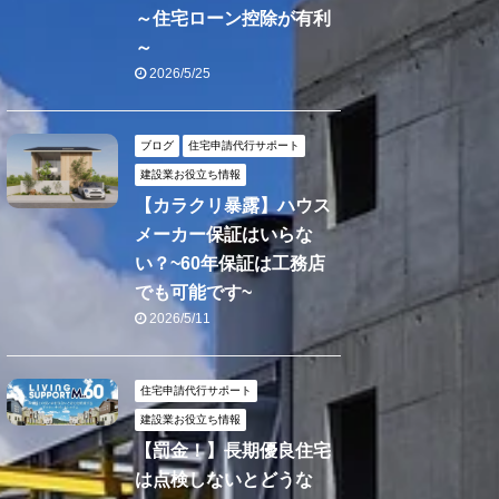
～住宅ローン控除が有利
～
2026/5/25
ブログ
住宅申請代行サポート
建設業お役立ち情報
【カラクリ暴露】ハウス
メーカー保証はいらな
い？~60年保証は工務店
でも可能です~
2026/5/11
住宅申請代行サポート
建設業お役立ち情報
【罰金！】長期優良住宅
は点検しないとどうな