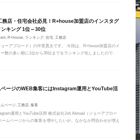
工務店・住宅会社必見！R+house加盟店のインスタグ
ンキング 1位～30位
ram
,
R+house
,
ランキング
,
住宅
,
工務店
d（ジョーアブロード）の中里貫太です。 今回は、R+house加盟店のイ
ー数の多い順に1位から30位までをランキング化しましたので、
ージのWEB集客にはInstagram運用とYouTube活
ームページ
,
工務店
,
集客
gram運用とYouTube活用 株式会社Joh Abroad（ジョーアブロー
ホームページからの集客を増やしたいが、なかなか問合わせが増え