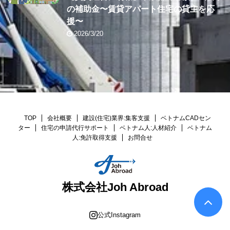
の補助金〜賃貸アパート住宅の貸主を応
援〜
2026/3/20
TOP
会社概要
建設(住宅)業界:集客支援
ベトナムCADセン
ター
住宅の申請代行サポート
ベトナム人:人材紹介
ベトナム
人:免許取得支援
お問合せ
株式会社Joh Abroad
公式Instagram