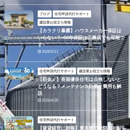
ブログ
住宅申請代行サポート
建設業お役立ち情報
【カラクリ暴露】ハウスメーカー保証は
いらない？~60年保証は工務店でも可能で
す~
2026/5/11
住宅申請代行サポート
建設業お役立ち情報
【罰金！】長期優良住宅は点検しないと
どうなる？メンテナンス計画と費用も解
説
2026/4/28
住宅申請代行サポート
【賃貸経営に朗報】東京都で総額218億円