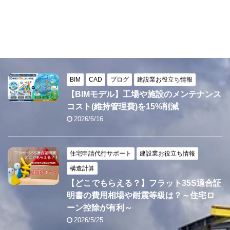
BIM
CAD
ブログ
建設業お役立ち情報
【BIMモデル】工場や施設のメンテナンス
コスト(維持管理費)を15%削減
2026/6/16
住宅申請代行サポート
建設業お役立ち情報
構造計算
【どこでもらえる？】フラット35S適合証
明書の費用相場や耐震等級は？～住宅ロ
ーン控除が有利～
2026/5/25