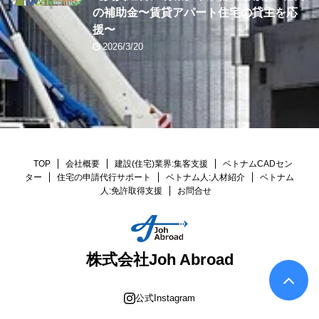
の補助金〜賃貸アパート住宅の貸主を応
援〜
2026/3/20
TOP
会社概要
建設(住宅)業界:集客支援
ベトナムCADセン
ター
住宅の申請代行サポート
ベトナム人:人材紹介
ベトナム
人:免許取得支援
お問合せ
株式会社Joh Abroad
公式Instagram