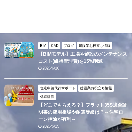
BIM
CAD
ブログ
建設業お役立ち情報
【BIMモデル】工場や施設のメンテナンス
コスト(維持管理費)を15%削減
2026/6/16
住宅申請代行サポート
建設業お役立ち情報
構造計算
【どこでもらえる？】フラット35S適合証
明書の費用相場や耐震等級は？～住宅ロ
ーン控除が有利～
2026/5/25