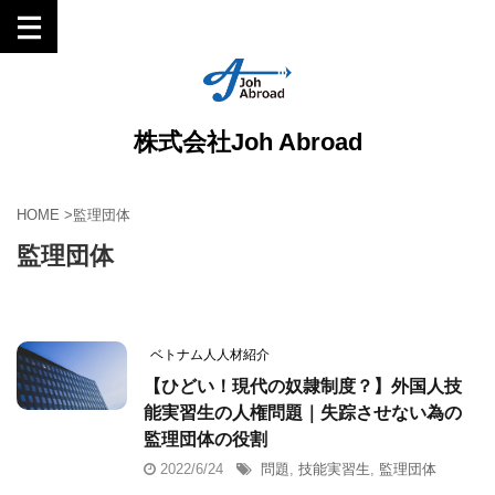
株式会社Joh Abroad
HOME
>
監理団体
監理団体
ベトナム人人材紹介
【ひどい！現代の奴隷制度？】外国人技
能実習生の人権問題｜失踪させない為の
監理団体の役割
2022/6/24
問題
,
技能実習生
,
監理団体