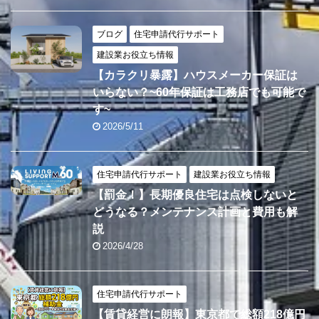
ブログ
住宅申請代行サポート
建設業お役立ち情報
【カラクリ暴露】ハウスメーカー保証は
いらない？~60年保証は工務店でも可能で
す~
2026/5/11
住宅申請代行サポート
建設業お役立ち情報
【罰金！】長期優良住宅は点検しないと
どうなる？メンテナンス計画と費用も解
説
2026/4/28
住宅申請代行サポート
【賃貸経営に朗報】東京都で総額218億円