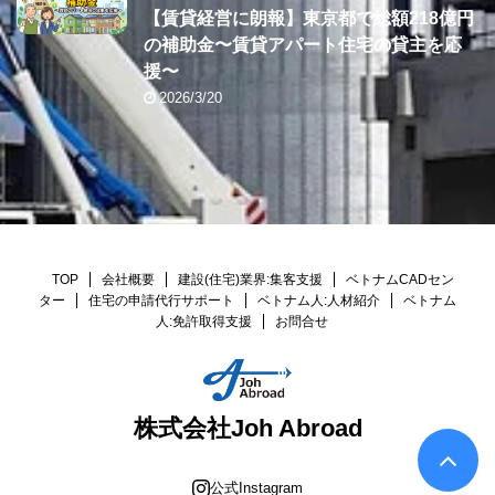
【賃貸経営に朗報】東京都で総額218億円
の補助金〜賃貸アパート住宅の貸主を応
援〜
2026/3/20
TOP
会社概要
建設(住宅)業界:集客支援
ベトナムCADセン
ター
住宅の申請代行サポート
ベトナム人:人材紹介
ベトナム
人:免許取得支援
お問合せ
株式会社Joh Abroad
公式Instagram