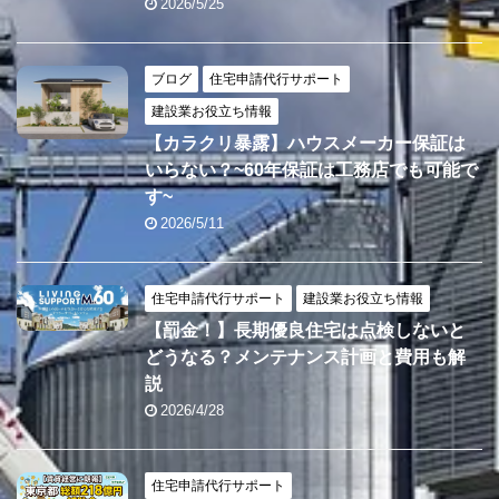
2026/5/25
ブログ
住宅申請代行サポート
建設業お役立ち情報
【カラクリ暴露】ハウスメーカー保証は
いらない？~60年保証は工務店でも可能で
す~
2026/5/11
住宅申請代行サポート
建設業お役立ち情報
【罰金！】長期優良住宅は点検しないと
どうなる？メンテナンス計画と費用も解
説
2026/4/28
住宅申請代行サポート