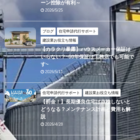
ーン控除が有利～
2026/5/25
ブログ
住宅申請代行サポート
建設業お役立ち情報
【カラクリ暴露】ハウスメーカー保証は
いらない？~60年保証は工務店でも可能で
す~
2026/5/11
住宅申請代行サポート
建設業お役立ち情報
【罰金！】長期優良住宅は点検しないと
どうなる？メンテナンス計画と費用も解
説
2026/4/28