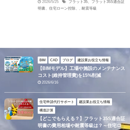
2026/5/25
フラット35、フラット35S適合証
明書、住宅ローン控除、
,
耐震等級
BIM
CAD
ブログ
建設業お役立ち情報
【BIMモデル】工場や施設のメンテナンス
コスト(維持管理費)を15%削減
2026/6/16
住宅申請代行サポート
建設業お役立ち情報
構造計算
【どこでもらえる？】フラット35S適合証
明書の費用相場や耐震等級は？～住宅ロ