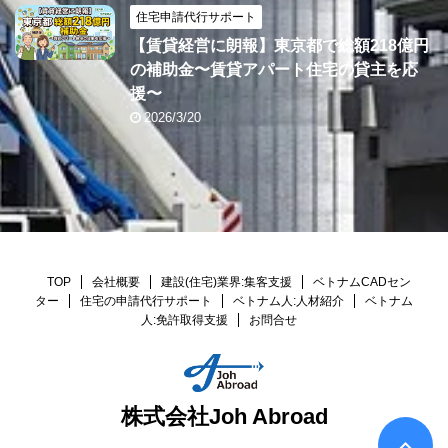
住宅申請代行サポート
【賃貸経営に朗報】東京都で総額218億円
の補助金〜賃貸アパート住宅の貸主を応
援〜
2026/3/20
TOP
会社概要
建設(住宅)業界:集客支援
ベトナムCADセン
ター
住宅の申請代行サポート
ベトナム人:人材紹介
ベトナム
人:免許取得支援
お問合せ
株式会社Joh Abroad