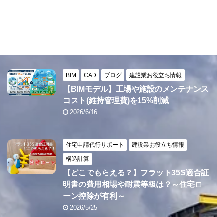
BIM
CAD
ブログ
建設業お役立ち情報
【BIMモデル】工場や施設のメンテナンス
コスト(維持管理費)を15%削減
2026/6/16
住宅申請代行サポート
建設業お役立ち情報
構造計算
【どこでもらえる？】フラット35S適合証
明書の費用相場や耐震等級は？～住宅ロ
ーン控除が有利～
2026/5/25