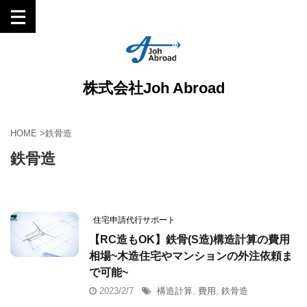
株式会社Joh Abroad
HOME
>
鉄骨造
鉄骨造
住宅申請代行サポート
【RC造もOK】鉄骨(S造)構造計算の費用
相場~木造住宅やマンションの外注依頼ま
で可能~
2023/2/7
構造計算
,
費用
,
鉄骨造