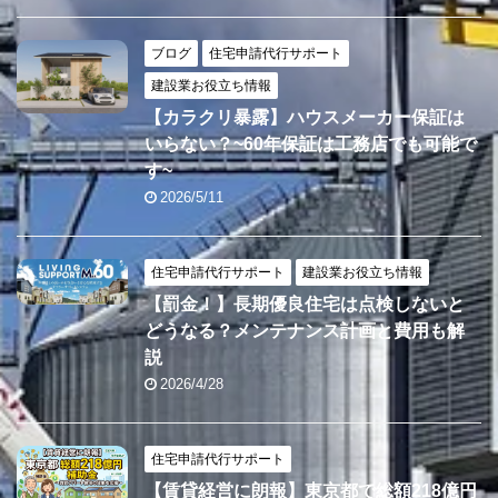
ブログ
住宅申請代行サポート
建設業お役立ち情報
【カラクリ暴露】ハウスメーカー保証は
いらない？~60年保証は工務店でも可能で
す~
2026/5/11
住宅申請代行サポート
建設業お役立ち情報
【罰金！】長期優良住宅は点検しないと
どうなる？メンテナンス計画と費用も解
説
2026/4/28
住宅申請代行サポート
【賃貸経営に朗報】東京都で総額218億円