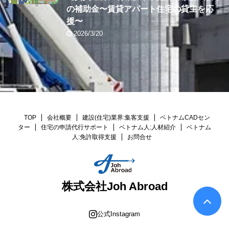
の補助金〜賃貸アパート住宅の貸主を応
援〜
2026/3/20
TOP
会社概要
建設(住宅)業界:集客支援
ベトナムCADセン
ター
住宅の申請代行サポート
ベトナム人:人材紹介
ベトナム
人:免許取得支援
お問合せ
株式会社Joh Abroad
公式Instagram