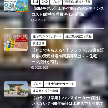
BIM
CAD
ブログ
建設業お役立ち情報
【BIMモデル】工場や施設のメンテナンス
コスト(維持管理費)を15%削減
2026/6/16
住宅申請代行サポート
建設業お役立ち情報
構造計算
【どこでもらえる？】フラット35S適合証
明書の費用相場や耐震等級は？～住宅ロ
ーン控除が有利～
2026/5/25
ブログ
住宅申請代行サポート
建設業お役立ち情報
【カラクリ暴露】ハウスメーカー保証は
いらない？~60年保証は工務店でも可能で