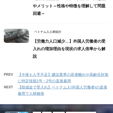
やメリット～性格や特徴を理解して問題
回避～
ベトナム人人材紹介
【労働力人口減少…】外国人労働者の受
入れの増加理由を現状の求人倍率から解
説
PREV
【今後も人手不足】建設業界の若者離れや高齢化対策
に特定技能1号・2号の直接雇用
NEXT
【助成金で受入れ】ベトナム人(外国人労働者)の直接
雇用で人材確保