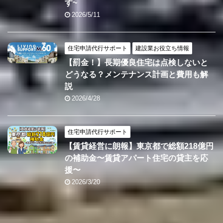
す~
2026/5/11
住宅申請代行サポート
建設業お役立ち情報
【罰金！】長期優良住宅は点検しないと
どうなる？メンテナンス計画と費用も解
説
2026/4/28
住宅申請代行サポート
【賃貸経営に朗報】東京都で総額218億円
の補助金〜賃貸アパート住宅の貸主を応
援〜
2026/3/20